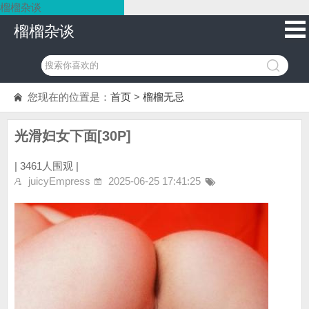
榴榴杂谈
榴榴杂谈
您现在的位置是：
首页
>
榴榴无忌
光滑妇女下面[30P]
|
3461人围观 |
juicyEmpress
2025-06-25 17:41:25