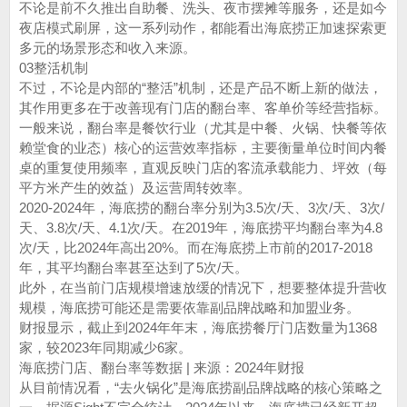
不论是前不久推出自助餐、洗头、夜市摆摊等服务，还是如今
夜店模式刷屏，这一系列动作，都能看出海底捞正加速探索更
多元的场景形态和收入来源。
03整活机制
不过，不论是内部的“整活”机制，还是产品不断上新的做法，
其作用更多在于改善现有门店的翻台率、客单价等经营指标。
一般来说，翻台率是餐饮行业（尤其是中餐、火锅、快餐等依
赖堂食的业态）核心的运营效率指标，主要衡量单位时间内餐
桌的重复使用频率，直观反映门店的客流承载能力、坪效（每
平方米产生的效益）及运营周转效率。
2020-2024年，海底捞的翻台率分别为3.5次/天、3次/天、3次/
天、3.8次/天、4.1次/天。在2019年，海底捞平均翻台率为4.8
次/天，比2024年高出20%。而在海底捞上市前的2017-2018
年，其平均翻台率甚至达到了5次/天。
此外，在当前门店规模增速放缓的情况下，想要整体提升营收
规模，海底捞可能还是需要依靠副品牌战略和加盟业务。
财报显示，截止到2024年年末，海底捞餐厅门店数量为1368
家，较2023年同期减少6家。
海底捞门店、翻台率等数据 | 来源：2024年财报
从目前情况看，“去火锅化”是海底捞副品牌战略的核心策略之