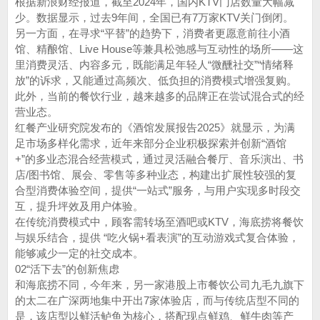
根据新浪财经报道，截至2024年，国内KTV门店数量大幅减
少。数据显示，过去9年间，全国已有7万家KTV关门倒闭。
另一方面，在寻求“平替”的趋势下，消费者更愿意前往小酒
馆、精酿馆、Live House等兼具松弛感与互动性的场所——这
里消费灵活、内容多元，既能满足年轻人“微醺社交”“情绪释
放”的诉求，又能通过高频次、低负担的消费模式增强复购。
此外，当前的餐饮行业，越来越多的品牌正在尝试混合式的经
营业态。
红餐产业研究院发布的《酒馆发展报告2025》就显示，为满
足市场多样化需求，近年来部分企业积极探索并创新“酒馆
+”的多业态混合经营模式，通过灵活融合餐厅、音乐演出、书
店/图书馆、展会、零售等多种业态，构建出扩展性较强的复
合型消费体验空间，提供“一站式”服务，与用户实现多时段交
互，提升坪效及用户体验。
在传统消费模式中，顾客需转场至酒吧或KTV，海底捞将餐饮
与娱乐结合，提供 “吃火锅+看表演”的互动游戏式复合体验，
能够减少一定的社交成本。
02“活下去”的创新焦虑
和海底捞不同，今年来，另一家港股上市餐饮公司九毛九旗下
的太二在广深两地集中开出7家体验店，而与传统店型不同的
是，该店型以鲜活鲈鱼为核心，搭配现点鲜鸡、鲜牛肉等产