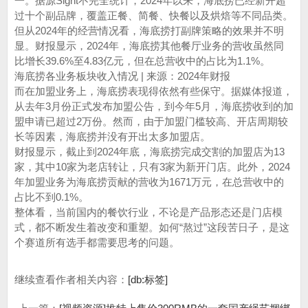
一。据源Sight不完全统计，2024年以来，海底捞已经新开超
过十个副品牌，覆盖正餐、简餐、快餐以及烘焙等不同品类。
但从2024年的经营情况看，海底捞打副牌策略的效果并不明
显。财报显示，2024年，海底捞其他餐厅业务的营收虽然同
比增长39.6%至4.83亿元，但在总营收中的占比为1.1%。
海底捞各业务板块收入情况 | 来源：2024年财报
而在加盟业务上，海底捞表现得依然有些保守。据媒体报道，
从去年3月份正式发布加盟公告，到今年5月，海底捞收到的加
盟申请已超过2万份。然而，由于加盟门槛较高、开店周期较
长等因素，海底捞并没有开出太多加盟店。
财报显示，截止到2024年底，海底捞完成交割的加盟店为13
家，其中10家为老店转让，只有3家为新开门店。此外，2024
年加盟业务为海底捞贡献的营收为1671万元，在总营收中的
占比不到0.1%。
整体看，当前国内的餐饮行业，不论是产品形态还是门店模
式，都不断发生着改变和重塑。如何“熬过”这段苦日子，是这
个赛道所有选手都需要思考的问题。
继续查看作者相关内容：
[db:标签]