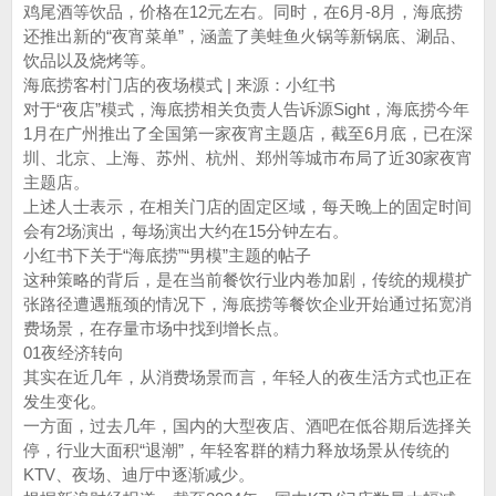
鸡尾酒等饮品，价格在12元左右。同时，在6月-8月，海底捞
还推出新的“夜宵菜单”，涵盖了美蛙鱼火锅等新锅底、涮品、
饮品以及烧烤等。
海底捞客村门店的夜场模式 | 来源：小红书
对于“夜店”模式，海底捞相关负责人告诉源Sight，海底捞今年
1月在广州推出了全国第一家夜宵主题店，截至6月底，已在深
圳、北京、上海、苏州、杭州、郑州等城市布局了近30家夜宵
主题店。
上述人士表示，在相关门店的固定区域，每天晚上的固定时间
会有2场演出，每场演出大约在15分钟左右。
小红书下关于“海底捞”“男模”主题的帖子
这种策略的背后，是在当前餐饮行业内卷加剧，传统的规模扩
张路径遭遇瓶颈的情况下，海底捞等餐饮企业开始通过拓宽消
费场景，在存量市场中找到增长点。
01夜经济转向
其实在近几年，从消费场景而言，年轻人的夜生活方式也正在
发生变化。
一方面，过去几年，国内的大型夜店、酒吧在低谷期后选择关
停，行业大面积“退潮”，年轻客群的精力释放场景从传统的
KTV、夜场、迪厅中逐渐减少。