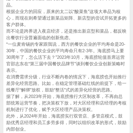
品。
根据企业方的回应，原来的太二以“酸菜鱼”这项大单品为核
心，而现在则希望通过新菜品矩阵、新店型的尝试开拓更多的
客户群体。
而不论是跨界进入夜店经济，还是推出新店型和菜品，都反映
出餐饮行业普遍面临的创新焦虑。
“一位麦肯锡的专家跟我说，西方的餐饮企业的平均寿命是20-
30年，中国的餐饮企业的平均寿命只有2-3年。海底捞马上要
30周年了，怎么活下去？”2023年10月，海底捞轮值首席运营
官邵志东在“第三届中国餐饮品牌节”谈到餐饮企业创新策略时
表示。
在消费需求分级，行业不断内卷的情况下，海底捞也开始推行
差异化经营思路。比如，在稳定管理基础红线的前提下，给一
线餐厅“解绑”放权，鼓励“整活”式的差异化经营的思路。
据了解，从2023年开始，海底捞推行大区制改革，不再由总
部统筹运营节奏，把决策权下放，对大区经理和店经理的考核
机制进行了优化，赋予大区经理产品决策权。
此外，从2024年开始，海底捞实行双管店、多管店模式，鼓
励优秀店经理和员工多劳多得，同时以组织改革的形式，鼓励
内部创业。