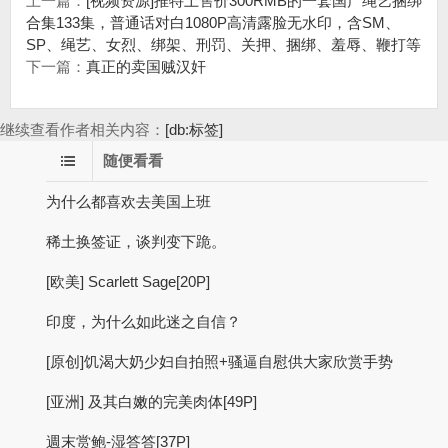
上一篇：
[视频资源]推特上售价300RMB的一套国产绳艺捆绑
合集133集，普通话对白1080P高清露脸无水印，含SM、
SP、绳艺、女烈、绑架、刑罚、关押、捆绑、羞辱、鞭打等
下一篇：
真正的卖国贼汉奸
继续查看作者相关内容：
[db:标签]
随便看看
为什么都喜欢去美国上班
稀土换签证，谈判变下跪。
[欧美] Scarlett Sage[20P]
印度，为什么如此迷之自信？
[原创]饥渴大奶少妇自拍照+骚逼自慰供大家欣赏手势
[亚洲] 及其白嫩的完美肉体[49P]
週末赏鲍-湿答答[37P]