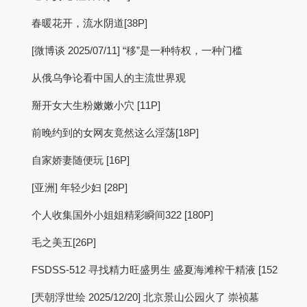
春暖花开，流水阴道[38P]
[微博谈 2025/07/11] “移”是一种特权，一种门槛
从俄乌争论看中国人的主流世界观
掰开女大生粉嫩嫩小穴 [11P]
前晚约到的女网友竟然这么淫荡[18P]
自家娇妻随便玩 [16P]
[亚洲] 年轻少妇 [28P]
个人收集国外小姐姐精彩瞬间322 [180P]
毛之美五[26P]
FSDSS-512 寻找精力旺盛男生 盛夏海滩榨干精液 [152
[兲朝浮世绘 2025/12/20] 北京景山公园火了 崇祯墓