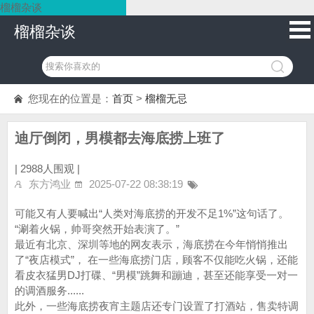
榴榴杂谈
榴榴杂谈
您现在的位置是：
首页
>
榴榴无忌
迪厅倒闭，男模都去海底捞上班了
|
2988人围观 |
东方鸿业
2025-07-22 08:38:19
可能又有人要喊出“人类对海底捞的开发不足1%”这句话了。
“涮着火锅，帅哥突然开始表演了。”
最近有北京、深圳等地的网友表示，海底捞在今年悄悄推出
了“夜店模式”， 在一些海底捞门店，顾客不仅能吃火锅，还能
看皮衣猛男DJ打碟、“男模”跳舞和蹦迪，甚至还能享受一对一
的调酒服务......
此外，一些海底捞夜宵主题店还专门设置了打酒站，售卖特调