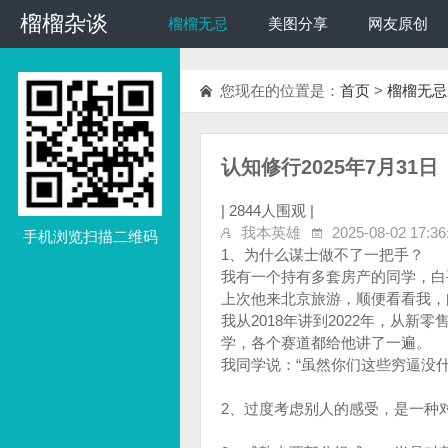
榴榴杂谈
榴榴杂谈
榴榴无忌
美图分享
网友原创
您现在的位置是：
首页
>
榴榴无忌
认知修行2025年7月31日
|
2844人围观 |
我本英雄
2025-08-02 17:36
手机浏览扫描二维码
1、为什么谋士做不了一把手？
我有一个持有多套房产的同学，白
上次他来北京旅游，顺便看看我，
我从2018年讲到2022年，从新零
学，各个赛道都给他讲了一遍。
我同学说：“虽然你们这些穷逼没
2、过度考虑别人的感受，是一种