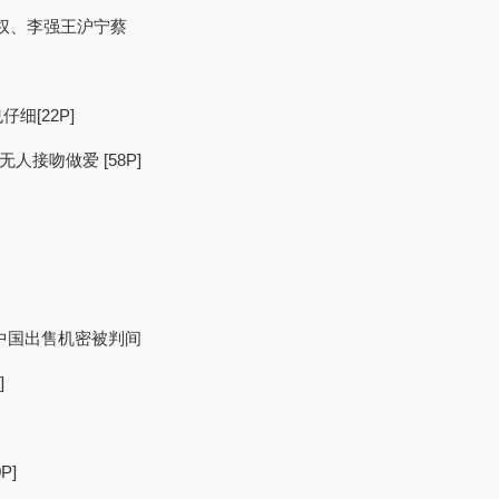
军权、李强王沪宁蔡
细[22P]
无人接吻做爱 [58P]
水兵向中国出售机密被判间
]
P]