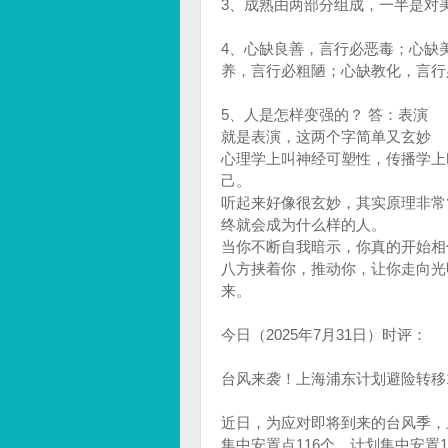
3、成熟由两部分组成，一半是对
4、心缺良善，言行必恶毒；心缺
养，言行必粗陋；心缺教化，言行
5、人是怎样变强的？ 答：表演
就是表演，这两个字简单又玄妙
心理学上叫神经可塑性，传播学上
己。
听起来好像很玄妙，其实原理非常
终就会成为什么样的人。
当你不断自我暗示，你真的开始相
八方挟着你，推动你，让你走向光
来。
今日（2025年7月31日）时评：
台风来袭！上海浦东计划避险转移
近日，为应对即将到来的台风季，
集中安置点116个，计划集中安置1