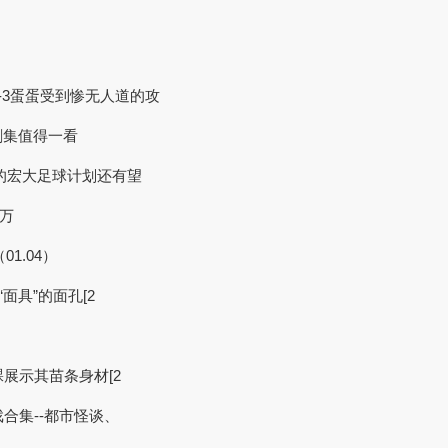
-3蛋蛋受到惨无人道的攻
剧集值得一看
，中国的宏大足球计划还有望
0万
01.04）
面具”的面孔[2
裸展示其苗条身材[2
戏合集--都市怪谈、