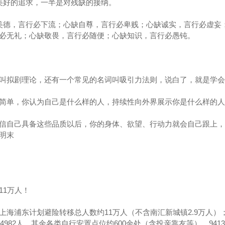
美好的追求，一半是对残缺的接纳。
美德，言行必下流；心缺自尊，言行必卑贱；心缺诚实，言行必虚妄
必无礼；心缺敬畏，言行必随便；心缺知识，言行必愚钝。
叫拟剧理论，还有一个常见的名词叫吸引力法则，说白了，就是学会
简单，你认为自己是什么样的人，持续性向外界展示你是什么样的人
信自己具备这些品质以后，你的身体、欲望、行动力就会自己跟上，
明末
11万人！
上海浦东计划避险转移总人数约11万人（不含南汇新城镇2.9万人）
4982人，其余各类自行安置点位约600余处（含投亲靠友等），941