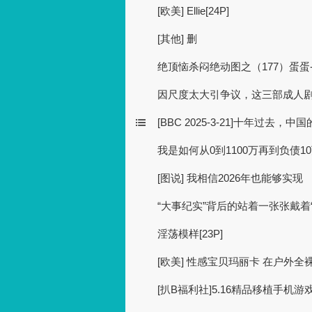
[欧美] Ellie[24P]
[其他] 删
绝顶恼杀闷绝动图之（177）蛋蛋
因尺度太大引争议，这三部成人
[BBC 2025-3-21]十年过去
我是如何从0到1100万再到负债1
[图说] 我相信2026年也能够实现 （
“大事纪实”背后的站着一张张戴着“
淫荡模样[23P]
[欧美] 性感宝贝玛丽卡 在户外全
[扒B福利社]5.16精品移植手机游