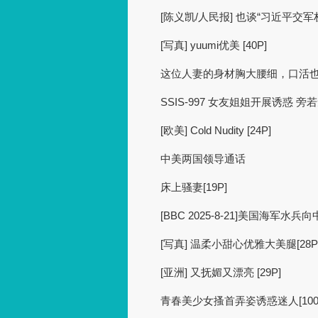
[陈义凯/人民报] 也谈“习近平交
[写真] yuumi优美 [40P]
这位人妻的身材胸大腰细，口活也仔
SSIS-997 女友姐姐开展诱惑 旁若
[欧美] Cold Nudity [24P]
中美两国领导通话
床上骚妻[19P]
[BBC 2025-8-21]美国海军
[写真] 温柔小甜心优雅大美腿[28P
[亚洲] 又抚媚又漂亮 [29P]
青春美少女搔首弄姿诱惑迷人[100