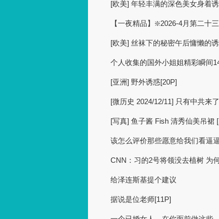
[欧美] 年轻丰满的深色美女身着
【一夜精品】❇️2026-4月第二
[欧美] 丝袜下的秘密午后慵懒的诱惑
个人收集的国外小姐姐精彩瞬间148 [
[亚洲] 野外诱惑[20P]
[微历史 2024/12/11] 只有
[写真] 鱼子酱 Fish 清秀仙美吊裙 [
该怎么评价那些愿意给我们看逼逼的
CNN：习的2号将领没去植树 为
给泽连斯基提个建议
据说是位老师[11P]
一个已婚女人，在你面前做这些，