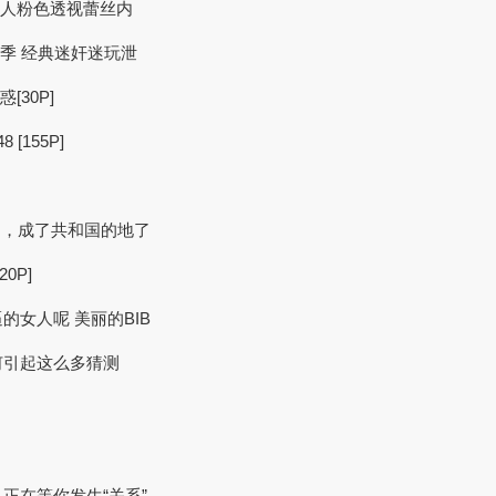
诱人粉色透视蕾丝内
十三季 经典迷奸迷玩泄
[30P]
155P]
中共来了，成了共和国的地了
20P]
女人呢 美丽的BIB
何引起这么多猜测
正在等你发生“关系”