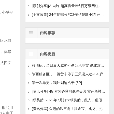
[原创分享][AI自制]超高质量B站百万级网红-河野华粉丝
；心缺涵
[图文故事] 24年度部分FC2作品观影小结 开年王炸后续
内容推荐
暗示自
，你最
内容更新
从四面
赖清德：台日最大威胁不是台风地震 是北京侵扰胁迫
陕西服务区，一辆货车停了三天没人动~34 岁司机早已离世
第一次单男，我计划这么干 [5P]
[资讯分享] 45 岁阿娇露肩低胸美照 零死角神颜瘦身状
[领奖贴] 2026年7月打卡领奖贴，乱入、虚假领奖禁言，领取
；拟启用
[资讯分享] 久违的铁三角！洪金宝、成龙、元彪最新合照
33人由工