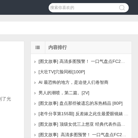
内容排行
[图文故事] 高清多图预警！ 一口气盘点FC2美少女系列之
[大壮TV]穴脸同框[100P]
AI 最恐怖的地方，是迫使人们卷智商
男人的潮喷，第二篇。[2V]
到了光
[图文故事] 盘点那些被遗忘的东热精品 [80P]
[老牛分享第155期] 反差婊之此生最爱眼镜婊 [160P]
[图文故事] 顶级女优三上悠亚 经典代表作品盘点 [288P
[图文故事] 高清多图预警！ 一口气盘点FC2美少女系列