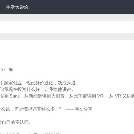
生活大杂烩
:57
手起家创业，现已身价过亿，功成身退。
问我现在投资什么好，让我给他讲讲。
售讲到Saas，从新能源讲到大消费，从元宇宙讲到 VR ，从 VR 又讲
什么钱，但是懂得还真特么多！” ——网友分享
对自己的不认同。