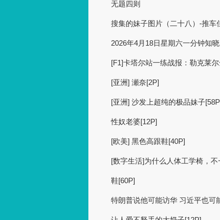
无题四则
搜集的妹子图片（二十八）-推车佳品
2026年4月18日星期六一分钟知
[F1]卡塔尔站一练战报：勒克莱尔
[亚洲] 瀬奈[2P]
[亚洲] 沙发上超纯的极品妹子[58P
性奴老婆[12P]
[欧美] 黑色高跟鞋[40P]
[数字生活]为什么人体工学椅，
鞋[60P]
特朗普说他可能访华 习近平也可
让人爱不释手的大奶子[12P]