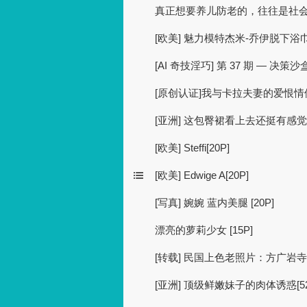
真正想要养儿防老的，往往是社
[欧美] 魅力模特杰米-乔伊脱下
[AI 奇技淫巧] 第 37 期 — 决策沙盒
[原创认证]我与卡拉夫妻的爱恨
[亚洲] 这包臀裙看上去还挺有感觉的
[欧美] Steffi[20P]
[欧美] Edwige A[20P]
[写真] 婉婉 蓝内美腿 [20P]
漂亮的萝莉少女 [15P]
[转载] 民国上色老照片：方广岩
[亚洲] 顶级鲜嫩妹子的肉体诱惑[52