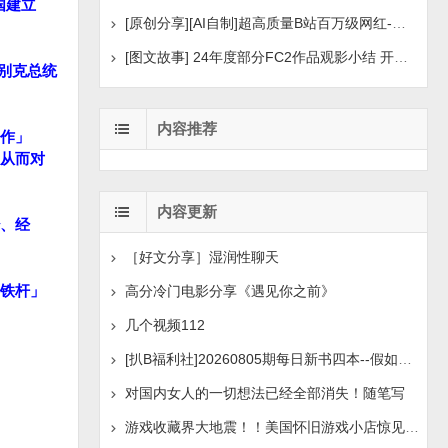
国建立
[原创分享][AI自制]超高质量B站百万级网红-河野华粉丝
[图文故事] 24年度部分FC2作品观影小结 开年王炸后续
兹别克总统
内容推荐
作」
从而对
内容更新
、经
［好文分享］湿润性聊天
铁杆」
高分冷门电影分享《遇见你之前》
几个视频112
[扒B福利社]20260805期每日新书四本--假如人生荒废了
对国内女人的一切想法已经全部消失！随笔写
游戏收藏界大地震！！美国怀旧游戏小店惊见 97 片未公开版