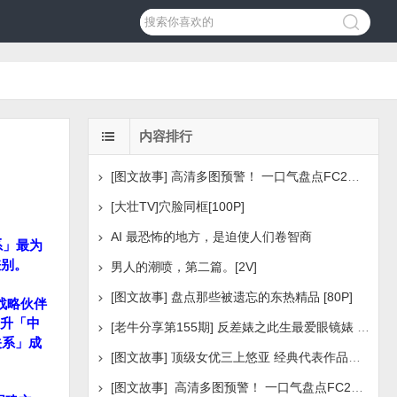
内容排行
[图文故事] 高清多图预警！ 一口气盘点FC2美少女系列之
[大壮TV]穴脸同框[100P]
AI 最恐怖的地方，是迫使人们卷智商
系」最为
差别。
男人的潮喷，第二篇。[2V]
[图文故事] 盘点那些被遗忘的东热精品 [80P]
战略伙伴
升「中
[老牛分享第155期] 反差婊之此生最爱眼镜婊 [160P]
关系」成
[图文故事] 顶级女优三上悠亚 经典代表作品盘点 [288P
[图文故事] 高清多图预警！ 一口气盘点FC2美少女系列