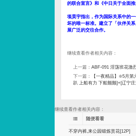
的联合宣言》和《中日关于全面推
项昊宇指出，作为国际关系中的一
坏的唯一标准。建立了「伙伴关系
展广泛的交往合作。
继续查看作者相关内容：
上一篇：
ABF-091 淫荡班花激
下一篇：
【一夜精品】❇️5月第
趴 上船有力 下船颤颤]+[辽
继续查看作者相关内容：
随便看看
不穿内裤,来公园锻炼赏花[12P]