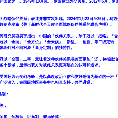
国家之一。1949年10月6日，两国建立外交关系。2017年5月，两
战略伙伴关系」表述并非首次出现。2024年1月23日至25日，乌
兹别克发布《关于新时代全天候全面战略伙伴关系的联合声明》。
聘研究员项昊宇指出，中国的「伙伴关系」，除了冠以「战略」「合
冠以「全面」「全方位」「全天候」「新型」「创新」等二级定语，
体现针对不同对象「量身定制」的独特性。
冠以「全面」二字，意味着这种伙伴关系涵盖面更加广泛，包括政治
各个领域，显示出双方对彼此关系更高层次的认可和追求。
受国际风云变幻考验，是以高度政治互信和友好感情为基础的一种「
广泛深入，在国际地区事务中也相互支持，共同进退。
类别：
等；
关系，如荷兰、以色列、新加坡等；