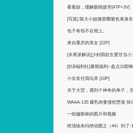
看看妞，缓解眼睛疲劳[47P+3V]
[写真] 陈大小姐微密圈紫色束身衣撩
包子有馅不在褶上。
来自重庆的美女 [22P]
[水果派解说]少妇因欲生爱甘当小三-
[扒B福利社]暑期福利--盘点10
小女友任我玩弄 [10P]
关于大贸，遇到个神奇的单子，
WAAA-135 爆乳肉妻侵犯堕落 快
一组穆斯林的图片和视频
绝顶恼杀闷绝动图之（44）到了-