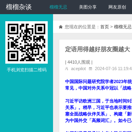
榴榴杂谈
榴榴杂谈
榴榴无忌
美图分享
网友原创
您现在的位置是：
首页
>
榴榴无忌
定语用得越好朋友圈越大
|
4410人围观 |
acepilot
2024-07-16 11:19:4
手机浏览扫描二维码
中国国际问题研究院学者2023年
常见，中国对外关系中冠以「战略
习近平访欧洲三国，于当地时间9
关系」。稍早，习近平也表示要推
塞全面战略伙伴关系」、构建「新
为中国外交「高频词汇」。如今已