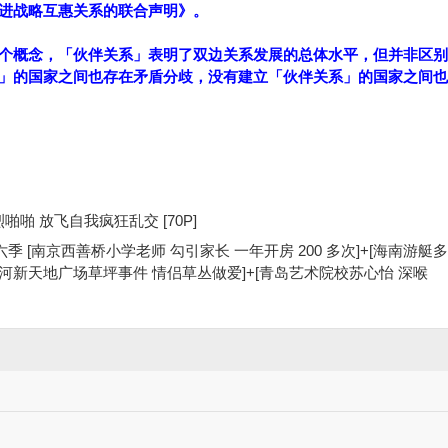
进战略互惠关系的联合声明》。
个概念，「伙伴关系」表明了双边关系发展的总体水平，但并非区别
」的国家之间也存在矛盾分歧，没有建立「伙伴关系」的国家之间也
烈啪啪 放飞自我疯狂乱交 [70P]
六季 [南京西善桥小学老师 勾引家长 一年开房 200 多次]+[海南游艇
宁庄河新天地广场草坪事件 情侣草丛做爱]+[青岛艺术院校苏心怡 深喉