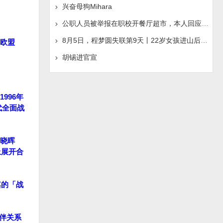
兴奋母狗Mihara
公职人员被举报在职校开餐厅超市，本人回应称“是给别人
8月5日，程梦圆失联第9天丨22岁女孩进山后人间蒸发，手机
欧盟
胡锡进官宣
996年
代全面战
晓晖
上展开合
其的「战
伙伴关系