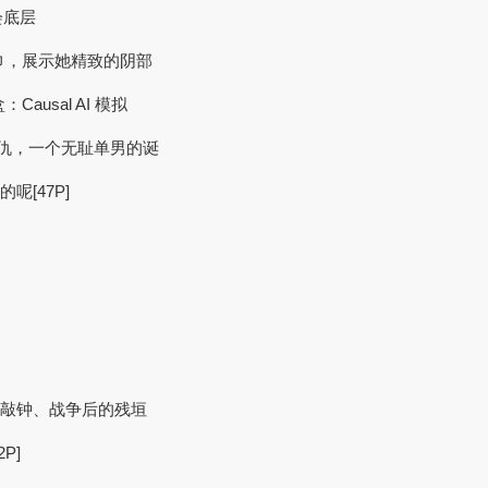
会底层
浴巾，展示她精致的阴部
：Causal AI 模拟
情仇，一个无耻单男的诞
呢[47P]
寺敲钟、战争后的残垣
P]