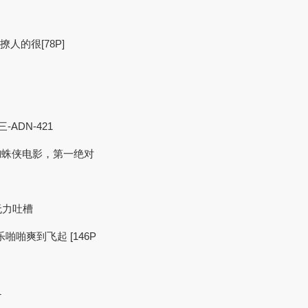
人的很[78P]
ADN-421
部蜘蛛侠电影，第一绝对
无力吐槽
乐啪啪爽到飞起 [146P
1