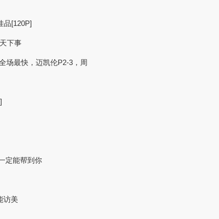
[120P]
晓天下事
全场最快，迈凯伦P2-3，周
]
不一定能帮到你
能访美