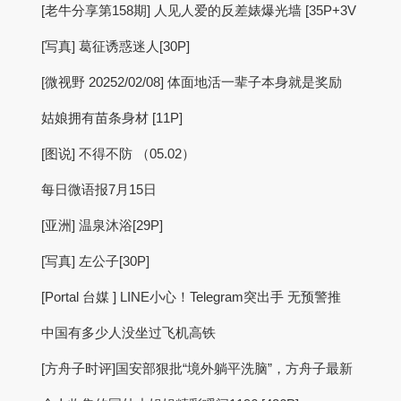
[老牛分享第158期] 人见人爱的反差婊爆光墙 [35P+3V
[写真] 葛征诱惑迷人[30P]
[微视野 20252/02/08] 体面地活一辈子本身就是奖励
姑娘拥有苗条身材 [11P]
[图说] 不得不防 （05.02）
每日微语报7月15日
[亚洲] 温泉沐浴[29P]
[写真] 左公子[30P]
[Portal 台媒 ] LINE小心！Telegram突出手 无预警推
中国有多少人没坐过飞机高铁
[方舟子时评]国安部狠批“境外躺平洗脑”，方舟子最新