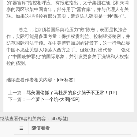
的“器官库”指控相呼应。有报道指出，太子集团在缅北和柬埔
寨的园区绑架中国青年，部分用于“器官库”，并与代理人有关
联。如果这些指控有部分真实，遣返陈志确实是一种“保护”。
总之，北京顶着国际舆论压力“救”陈志，表面是执法合
作，实际可能是多重考量：保护权贵利益、控制经济秘密，并
防范国际司法干预。在中美博弈加剧的背景下，这一行动凸显
中国不愿让关键人物落入西方之手。但这也付出代价——强化
了“中国庇护罪犯”的国际形象，并引发更多关于洗钱和人权指
控的猜测。
继续查看作者相关内容：
[db:标签]
上一篇：
骂美国佬抓了马杜罗的多少脑子不正常！[1P]
下一篇：
一个萝卜一个坑-大图[45P]
继续查看作者相关内容：
[db:标签]
随便看看