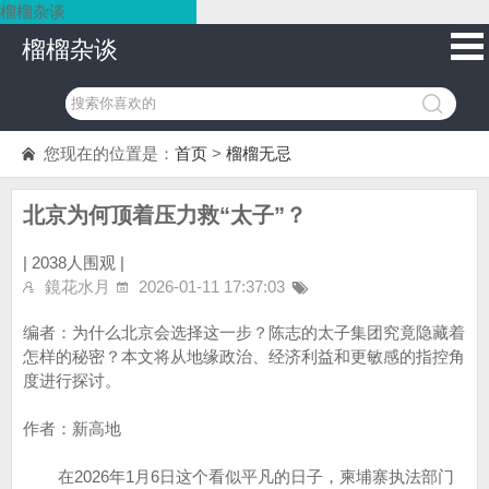
榴榴杂谈
榴榴杂谈
您现在的位置是：
首页
>
榴榴无忌
北京为何顶着压力救“太子”？
|
2038人围观 |
鏡花水月
2026-01-11 17:37:03
编者：为什么北京会选择这一步？陈志的太子集团究竟隐藏着
怎样的秘密？本文将从地缘政治、经济利益和更敏感的指控角
度进行探讨。
作者：新高地
在2026年1月6日这个看似平凡的日子，柬埔寨执法部门