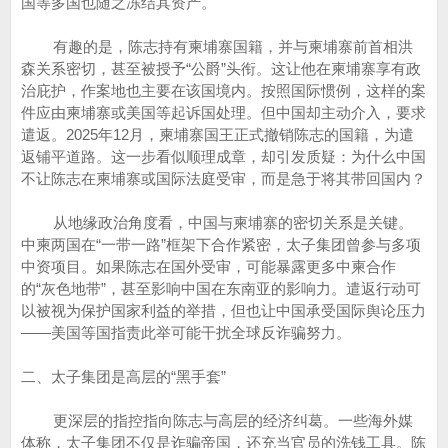
国等多国也随之冻结其资产。
有趣的是，陈志持有柬埔寨国籍，并与柬埔寨前首相洪
森关系密切，甚至被授予“公爵”头衔。这让他在柬埔寨享有政
治庇护，作案地也主要在该国境内。按照国际惯例，这样的案
件应由柬埔寨或美国等起诉国处理。但中国却主动介入，要求
遣返。2025年12月，柬埔寨国王正式撤销陈志的国籍，为遣
返铺平道路。这一步看似顺理成章，却引发质疑：为什么中国
不让陈志在柬埔寨或国际法庭受审，而是急于将其带回国内？
从地缘政治角度看，中国与柬埔寨的密切关系是关键。
中柬两国在“一带一路”框架下合作紧密，太子集团曾参与多项
中资项目。如果陈志在国外受审，可能暴露更多中柬合作
的“灰色地带”，甚至影响中国在东南亚的影响力。遣返行动可
以被视为保护国家利益的举措，但也让中国承受国际舆论压力
——美国等国指责此举可能干扰全球反诈骗努力。
二、太子集团是高层的“黑手套”
更深层的指控指向陈志与高层的经济纠葛。一些海外媒
体称，太子集团不仅是诈骗帝国，还充当官员的洗钱工具。陈