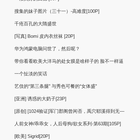
搜集的妹子图片（三十一）-高难度[100P]
千疮百孔的大隋盛世
[写真] Bomi 皮内衣丝袜 [20P]
华为鸿蒙电脑问世了，然后呢？
带你看看欧美大洋马的处女膜是啥样子的 脸不一样逼
一个扯淡的笑话
艺伎的“第三条腿” 与秀色可餐的“女体盛”
[亚洲] 诱惑的大奶子[23P]
[原创] [1024验证]军门郡阁曾闲否，禹穴耶溪得到无—
人前女神/乖乖女，人后母狗/欲女系列-第63期[105P]
[欧美] Sigrid[20P]