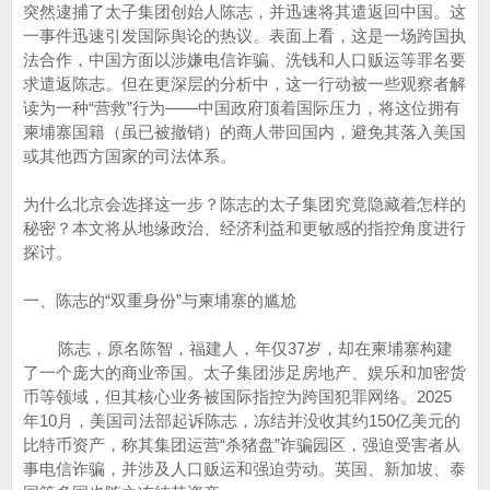
突然逮捕了太子集团创始人陈志，并迅速将其遣返回中国。这
一事件迅速引发国际舆论的热议。表面上看，这是一场跨国执
法合作，中国方面以涉嫌电信诈骗、洗钱和人口贩运等罪名要
求遣返陈志。但在更深层的分析中，这一行动被一些观察者解
读为一种“营救”行为——中国政府顶着国际压力，将这位拥有
柬埔寨国籍（虽已被撤销）的商人带回国内，避免其落入美国
或其他西方国家的司法体系。
为什么北京会选择这一步？陈志的太子集团究竟隐藏着怎样的
秘密？本文将从地缘政治、经济利益和更敏感的指控角度进行
探讨。
一、陈志的“双重身份”与柬埔寨的尴尬
陈志，原名陈智，福建人，年仅37岁，却在柬埔寨构建
了一个庞大的商业帝国。太子集团涉足房地产、娱乐和加密货
币等领域，但其核心业务被国际指控为跨国犯罪网络。2025
年10月，美国司法部起诉陈志，冻结并没收其约150亿美元的
比特币资产，称其集团运营“杀猪盘”诈骗园区，强迫受害者从
事电信诈骗，并涉及人口贩运和强迫劳动。英国、新加坡、泰