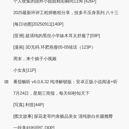
个人收集的国外小姐姐精彩瞬间1196 [426P]
2025最新环评工程师教程分享，技多不压身系列 八十三
[每日动图]20250911[140P]
[亚洲] 超清纯的黑丝小学妹木耳太舒服了[59P]
[漫画] 3D无码 环肥燕瘦05-05续话（123P）
周末，来个娘子小视频
小女友[11P]
番茄畅听 v6.0.6.32 纯净解锁版：安卓正版小说阅读+听
7月24日，星期三简报，每天60秒知天下
[写真] 利世[44P]
[图文故事] 探花老哥约肏极品美女 清纯肤白长腿翘臀
一段美好的回忆 [30P]