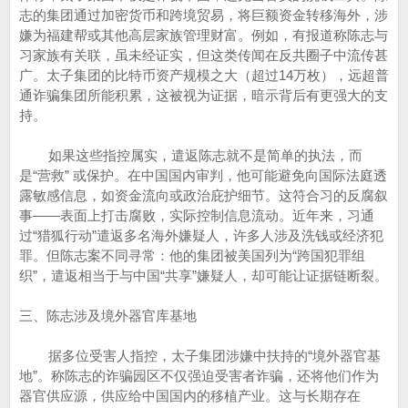
志的集团通过加密货币和跨境贸易，将巨额资金转移海外，涉
嫌为福建帮或其他高层家族管理财富。例如，有报道称陈志与
习家族有关联，虽未经证实，但这类传闻在反共圈子中流传甚
广。太子集团的比特币资产规模之大（超过14万枚），远超普
通诈骗集团所能积累，这被视为证据，暗示背后有更强大的支
持。
如果这些指控属实，遣返陈志就不是简单的执法，而
是“营救” 或保护。在中国国内审判，他可能避免向国际法庭透
露敏感信息，如资金流向或政治庇护细节。这符合习的反腐叙
事——表面上打击腐败，实际控制信息流动。近年来，习通
过“猎狐行动”遣返多名海外嫌疑人，许多人涉及洗钱或经济犯
罪。但陈志案不同寻常：他的集团被美国列为“跨国犯罪组
织”，遣返相当于与中国“共享”嫌疑人，却可能让证据链断裂。
三、陈志涉及境外器官库基地
据多位受害人指控，太子集团涉嫌中扶持的“境外器官基
地”。称陈志的诈骗园区不仅强迫受害者诈骗，还将他们作为
器官供应源，供应给中国国内的移植产业。这与长期存在