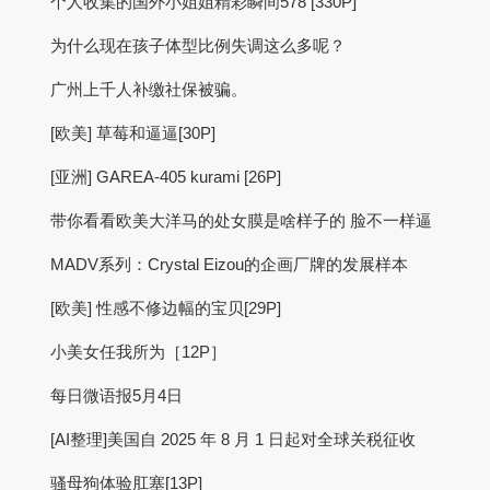
个人收集的国外小姐姐精彩瞬间578 [330P]
为什么现在孩子体型比例失调这么多呢？
广州上千人补缴社保被骗。
[欧美] 草莓和逼逼[30P]
[亚洲] GAREA-405 kurami [26P]
带你看看欧美大洋马的处女膜是啥样子的 脸不一样逼
MADV系列：Crystal Eizou的企画厂牌的发展样本
[欧美] 性感不修边幅的宝贝[29P]
小美女任我所为［12P］
每日微语报5月4日
[AI整理]美国自 2025 年 8 月 1 日起对全球关税征收
骚母狗体验肛塞[13P]