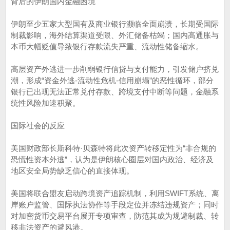
背后的伊朗国内金融困境
伊朗至少五家大型国有及商业银行濒临全面崩溃，长期受国际
制裁影响，海外结算渠道受限、外汇储备枯竭；国内高通胀与
本币大幅贬值导致银行存款流失严重、流动性储备缩水。
高层资产外逃进一步削弱银行信贷与支付能力，引发储户挤兑
潮，形成“资金外逃-流动性危机-信用崩塌”的恶性循环，部分
银行已出现无法正常兑付存款、跨境支付中断等问题，金融系
统性风险加速积聚。
国际社会的反应
美国财政部长斯科特·贝森特将此次资产转移定性为“非合规的
恐慌性资本外逃”，认为是伊朗核心圈层对国内政治、经济及
地区安全局势缺乏信心的直接体现。
美国将联合盟友启动跨境资产追踪机制，利用SWIFT系统、离
岸账户监管、国际执法协作等手段定位并冻结违规资产；同时
对加密货币交易平台展开专项审查，防范其成为规避制裁、转
移非法资产的避风港。