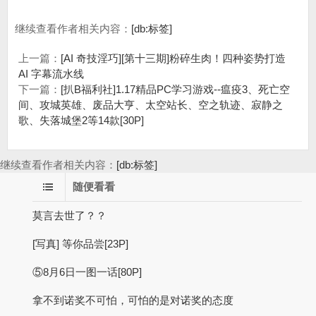
继续查看作者相关内容：
[db:标签]
上一篇：
[AI 奇技淫巧][第十三期]粉碎生肉！四种姿势打造
AI 字幕流水线
下一篇：
[扒B福利社]1.17精品PC学习游戏--瘟疫3、死亡空
间、攻城英雄、废品大亨、太空站长、空之轨迹、寂静之
歌、失落城堡2等14款[30P]
继续查看作者相关内容：
[db:标签]
随便看看
莫言去世了？？
[写真] 等你品尝[23P]
⑤8月6日一图一话[80P]
拿不到诺奖不可怕，可怕的是对诺奖的态度