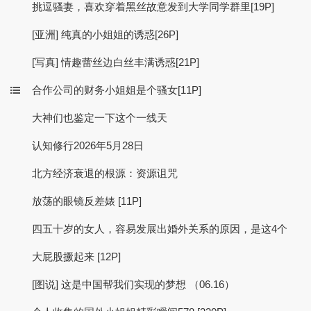
挑逗骚妻，喜欢穿着黑丝故意发到大学同学群里[19P]
[亚洲] 纯真的小姐姐的诱惑[26P]
[写真] 情趣蕾丝边白丝丰满诱惑[21P]
合作公司的财务小姐姐是个骚女[11P]
大神们也鉴定一下这个一线天
认知修行2026年5月28日
北方经济衰退的根源：资源诅咒
放荡的眼镜反差婊 [11P]
四五十岁的女人，容易发展出婚外关系的原因，是这4个
大屁股撅起来 [12P]
[图说] 这是中国帮我们实现的梦想 （06.16）