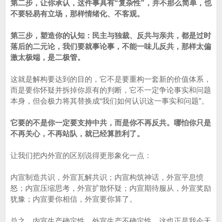
第二步，让你承认，这件事具有“复杂性”，并不那么简单，也
不要轻易有立场，那样情绪化、不客观。
第三步，塑造你的认知：民主与独裁、反共与亲共，都是过时
落后的二元论，我们要就事论事，不能一味儿反共，那样太偏
激太极端，是二极管。
这就是解构要达到的目的，它不是要重构一套新的价值体系，
而是要你怀疑并拆掉你原有的判断，它不一定争论事实和问题
本身，但会极力将其替换成“我们如何认识这一事实和问题”。
它要的不是你一定要支持中共，而是你不再反共。哪怕你只是
不再关心，不再站队，就已经算胜利了。
让我们把内外宣的区别说得更形象化一点：
内宣制造共识，外宣瓦解共识；内宣构筑神话，外宣平息愤
怒；内宣压缩思考，外宣扩散怀疑；内宣期待服从，外宣奖励
犹豫；内宣要你相信，外宣要你算了。
总之，内宣生产确定性，外宣生产不确定性，这也正是我今天