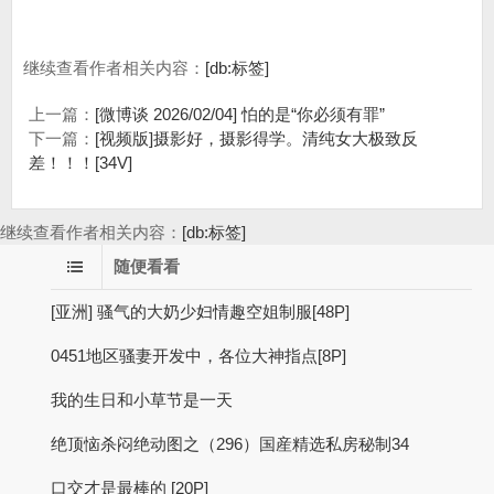
继续查看作者相关内容：
[db:标签]
上一篇：
[微博谈 2026/02/04] 怕的是“你必须有罪”
下一篇：
[视频版]摄影好，摄影得学。清纯女大极致反
差！！！[34V]
继续查看作者相关内容：
[db:标签]
随便看看
[亚洲] 骚气的大奶少妇情趣空姐制服[48P]
0451地区骚妻开发中，各位大神指点[8P]
我的生日和小草节是一天
绝顶恼杀闷绝动图之（296）国産精选私房秘制34
口交才是最棒的 [20P]