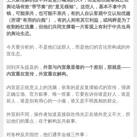
舆论场有效“带节奏”的“意见领袖”。这些人，基本不拿中共
钱，可能亲共，也可能不亲共，有的人自认客观中立认知优越
（所谓“有用的白痴”），有的人则有其它利益，或纯粹是为了
收割粉红流量，但他们共同支撑着一片客观上有利于中共当局
的舆论生态。
今天要分析的，不是他们这群人，而是他们的言论所构成的外
宣生态。
回到开头提及的，
外宣与内宣最显着的一个差别，那就是——
内宣重在宣传，外宣重在解构。
内宣是正统意义上的洗脑，依靠的是反复灌输式的宣传，强调
正确立场、官方叙事、唯一答案，它要告诉你谁是好人，谁是
坏人，谁是别有用心的一小撮，谁又是不明真相的群众。
外宣则不同，操作者知道直接鼓吹伟光正在墙外意义不大，所
以他们的重点，在于解构反共叙事。
对各种反共指控，他们通常会做三件事：