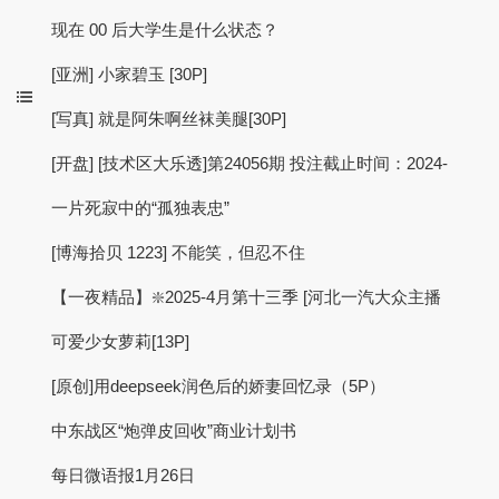
现在 00 后大学生是什么状态？
[亚洲] 小家碧玉 [30P]
[写真] 就是阿朱啊丝袜美腿[30P]
[开盘] [技术区大乐透]第24056期 投注截止时间：2024-
一片死寂中的“孤独表忠”
[博海拾贝 1223] 不能笑，但忍不住
【一夜精品】❇️2025-4月第十三季 [河北一汽大众主播
可爱少女萝莉[13P]
[原创]用deepseek润色后的娇妻回忆录（5P）
中东战区“炮弹皮回收”商业计划书
每日微语报1月26日