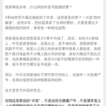
很多网友好奇，什么样的外宣号能领经费？
X和油管官方最近都提到了外宣，油管更是封禁了一大批“协作
频道”。这些水军，恐怕是真拿了当局经费的，主要是通过大
规模的组织协作，来营造一种舆论趋势。
很多朋友喜欢指责某某大V拿中共钱了，其实，在给大V发钱
上，中共是很谨慎的，说直白点，是不倾向的。原因很简单，
风险不可控。徐某人之前公布的录音事件很多人都知道，虽然
那个落日海盗有不少嘴上跑火车的吹嘘，身份大概也不那幺正
经，但此事侧面反映出，收买大V是不好预测不好控制的一件
事，保不齐对方哪天反手就是一击。
所以，中共当局更倾向于用可靠可控的人，去操作一大批僵尸
号，在舆论场营造某种氛围某种趋势。
这才是官方外宣的常态。
但我这里要说的“外宣”，不是这些无脑僵尸号，不是通常意义
上大家理解的按中共旨意打嘴炮的大V，而是那些能够真正在