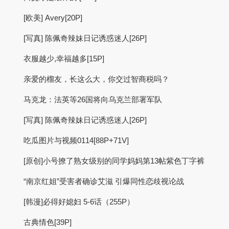
[欧美] Avery[20P]
[写真] 陈佩奇辣妹日记诱惑迷人[26P]
衣服越少,幸福越多[15P]
亲爱的榴友，长这么大，你交过智商税吗？
马克龙：法英等26国将向乌克兰部署军队
[写真] 陈佩奇辣妹日记诱惑迷人[26P]
吃瓜图片与视频0114[88P+71V]
[原创]小号撩了熟女级别的同学妈妈第13帖紫色丁字裤
“南京红姐”受害者确诊艾滋 引爆同性恋歧视论战
[韩漫]必得好媳妇 5-6话（255P）
古典情色[39P]