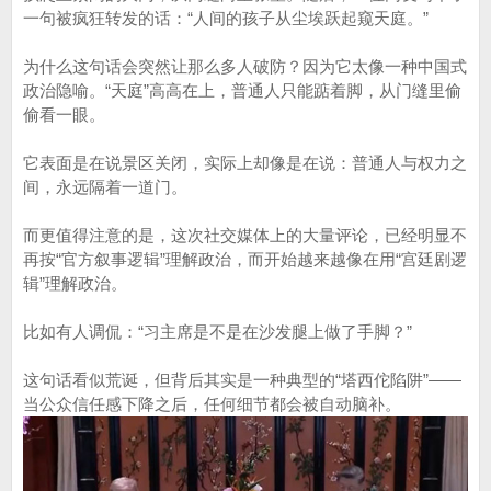
一句被疯狂转发的话：“人间的孩子从尘埃跃起窥天庭。”
为什么这句话会突然让那么多人破防？因为它太像一种中国式
政治隐喻。“天庭”高高在上，普通人只能踮着脚，从门缝里偷
偷看一眼。
它表面是在说景区关闭，实际上却像是在说：普通人与权力之
间，永远隔着一道门。
而更值得注意的是，这次社交媒体上的大量评论，已经明显不
再按“官方叙事逻辑”理解政治，而开始越来越像在用“宫廷剧逻
辑”理解政治。
比如有人调侃：“习主席是不是在沙发腿上做了手脚？”
这句话看似荒诞，但背后其实是一种典型的“塔西佗陷阱”——
当公众信任感下降之后，任何细节都会被自动脑补。