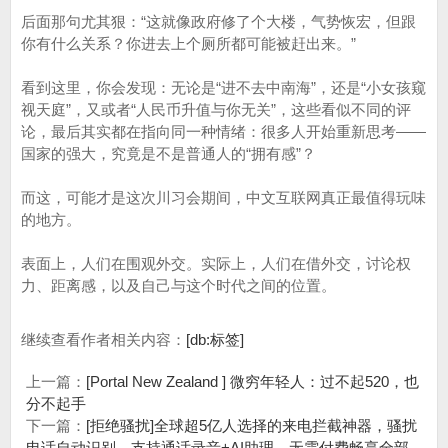
后面那句尤其狠：“这就像政府修了个大楼，气势恢宏，但跟
你有什么关系？你进去上个厕所都可能被赶出来。”
看到这里，你会发现：无论是“进不去中南海”，还是“小女孩窥
视天庭”，又或者“人民币升值与你无关”，这些看似不同的评
论，最后其实都在指向同一种情绪：很多人开始重新思考——
国家的强大，究竟是不是普通人的“拥有感”？
而这，可能才是这次川习会期间，中文互联网真正最值得玩味
的地方。
表面上，人们在围观外交。实际上，人们在借外交，讨论权
力、距离感，以及自己与这个时代之间的位置。
继续查看作者相关内容：
[db:标签]
上一篇：
[Portal New Zealand ] 微穷年轻人：过不起520，也
分不起手
下一篇：
[拒绝骚扰]全球超5亿人选择的来电拦截神器，骚扰
电话自动识别，支持通话录音+AI助理，无需付费畅享全部