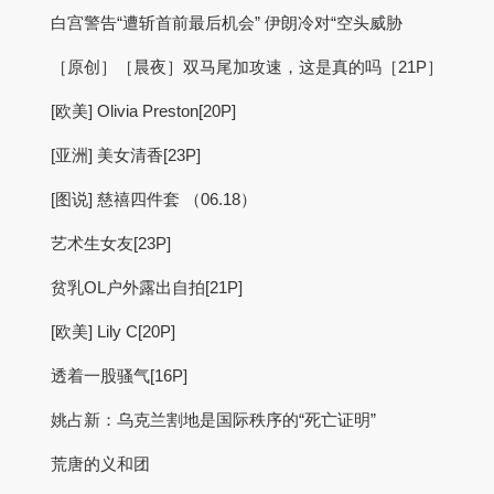
白宫警告“遭斩首前最后机会” 伊朗冷对“空头威胁
［原创］［晨夜］双马尾加攻速，这是真的吗［21P］
[欧美] Olivia Preston[20P]
[亚洲] 美女清香[23P]
[图说] 慈禧四件套 （06.18）
艺术生女友[23P]
贫乳OL户外露出自拍[21P]
[欧美] Lily C[20P]
透着一股骚气[16P]
姚占新：乌克兰割地是国际秩序的“死亡证明”
荒唐的义和团