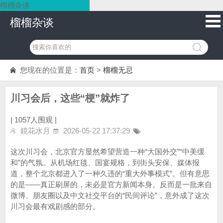
榴榴杂谈
榴榴杂谈
您现在的位置是：
首页
>
榴榴无忌
川习会后，这些“梗”就炸了
|
1057人围观 |
鏡花水月
2026-05-22 17:37:29
这次川习会，北京官方显然希望营造一种“大国外交”“中美缓
和”的气氛。从机场红毯、国宴规格，到街头安保、媒体报
道，整个北京都进入了一种久违的“重大外事模式”。但有意思
的是——真正刷屏的，未必是官方新闻本身。反而是一批来自
微博、朋友圈以及中文社交平台的“民间评论”，意外成了这次
川习会最有戏剧感的部分。