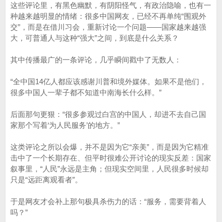
这些评论里，有黑色幽默，有阴阳怪气，有政治隐喻，也有一
种越来越明显的情绪：很多中国网友，已经不再单纯“围观外
交”，而是在借川习会，重新讨论一个问题——国家越来越强
大，可普通人与这种“强大”之间，到底是什么关系？
其中传播最广的一条评论，几乎瞬间戳中了无数人：
“全中国14亿人都应该感谢川普和境外媒体。如果不是他们，
很多中国人一辈子都不知道中南海长什么样。”
后面那句更狠：“很多参观过白宫的中国人，却进不去自己国
家那个写着‘为人民服务’的地方。”
这类评论之所以会爆，并不是因为它“亲美”，而是因为它精准
击中了一个长期存在、但平时很难公开讨论的现实反差：国家
叙事里，“人民”永远是主角；但现实空间里，人民很多时候却
只是“远距离观看者”。
于是网友才会补上那句极具杀伤力的话：“服务，需要背着人
吗？”