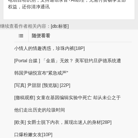
权益，还你清净通讯
继续查看作者相关内容：
[db:标签]
随便看看
小情人的情趣诱惑，珍珠内裤[18P]
[Portal 台媒 ] 「金盾」无效？ 美军驻约旦萨德系统遭
韩国尹锡悦宣布“紧急戒严”
[写真] 尹甜甜 [预览版] [22P]
[撤稿观察] 女童在基因编辑实验中死亡 却从未公之于
他们走出历史的垃圾时间
[欧美] 女爵士脱下内衣，展现出迷人的身材[28P]
口爆粉嫩女友[10P]