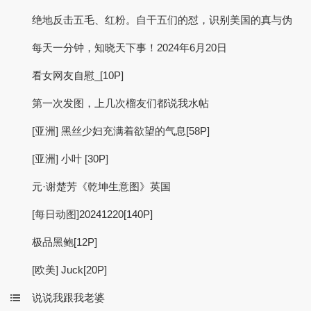
绝地反击五毛、红粉。自干五们的怼，识别美国的真与伪
每天一分钟，知晓天下事！2024年6月20日
看女网友自慰_[10P]
第一次发图，上几次榴友们都说我水帖
[亚洲] 黑丝少妇充满着欲望的气息[58P]
[亚洲] 小叶 [30P]
元·谢楚芳《乾坤生意图》英国
[每日动图]20241220[140P]
极品黑鲍[12P]
[欧美] Juck[20P]
说说我跟我老婆