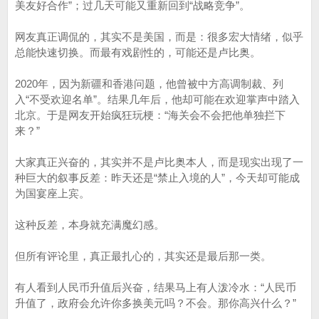
美友好合作”；过几天可能又重新回到“战略竞争”。
网友真正调侃的，其实不是美国，而是：很多宏大情绪，似乎
总能快速切换。而最有戏剧性的，可能还是卢比奥。
2020年，因为新疆和香港问题，他曾被中方高调制裁、列
入“不受欢迎名单”。结果几年后，他却可能在欢迎掌声中踏入
北京。于是网友开始疯狂玩梗：“海关会不会把他单独拦下
来？”
大家真正兴奋的，其实并不是卢比奥本人，而是现实出现了一
种巨大的叙事反差：昨天还是“禁止入境的人”，今天却可能成
为国宴座上宾。
这种反差，本身就充满魔幻感。
但所有评论里，真正最扎心的，其实还是最后那一类。
有人看到人民币升值后兴奋，结果马上有人泼冷水：“人民币
升值了，政府会允许你多换美元吗？不会。那你高兴什么？”