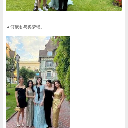
▲何猷君与奚梦瑶。