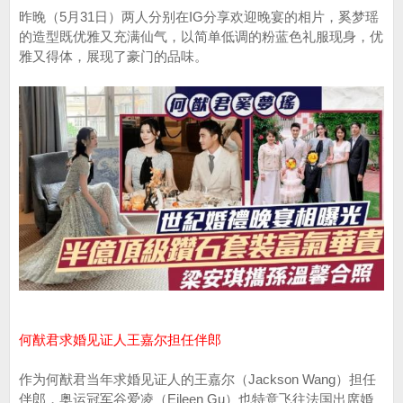
昨晚（5月31日）两人分别在IG分享欢迎晚宴的相片，奚梦瑶
的造型既优雅又充满仙气，以简单低调的粉蓝色礼服现身，优
雅又得体，展现了豪门的品味。
何猷君求婚见证人王嘉尔担任伴郎
作为何猷君当年求婚见证人的王嘉尔（Jackson Wang）担任
伴郎，奥运冠军谷爱凌（Eileen Gu）也特意飞往法国出席婚