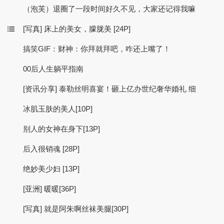
（泡芙）退圈了一段时间好久不见，大家还记得我嘛
[写真] 床上的美女，朦胧美 [24P]
搞笑GIF：财神：你拜就拜吧，咋还上嘴了！
00后人生躺平指南
[资讯分享] 泰勒丝明喜宴！砸上亿办世纪奢华婚礼 细
冰肌玉肤的美人[10P]
别人的女神在身下[13P]
后入很销魂 [28P]
绝妙美少妇 [13P]
[亚洲] 暖暖[36P]
[写真] 就是阿朱啊丝袜美腿[30P]