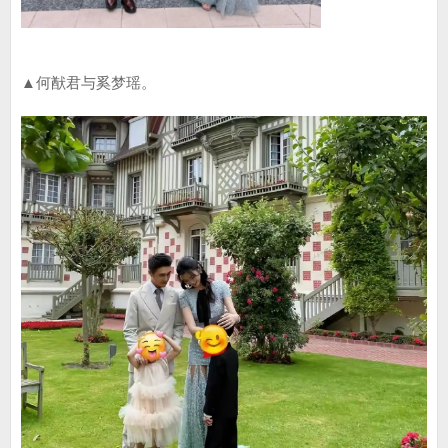
▲何猷君与奚梦瑶。