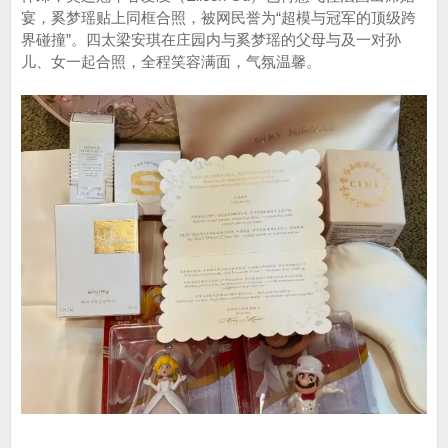
宴，奚梦瑶贴上同框合照，被网民誉为“超模与冠军的顶级跨
界碰撞”。四太梁安琪在庄园内与奚梦瑶的父母与及一对孙
儿、女一起合照，全程笑容满面，气氛温馨。