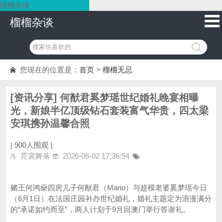
榴榴杂谈
榴榴杂谈
您现在的位置是：
首页
>
榴榴无忌
[资讯分享] 何猷君奚梦瑶世纪婚礼晚宴相曝
光，新娘半亿顶级钻石套装富气华贵，四太梁
安琪携孙温馨合照
|
900人围观 |
霓裳舞落
2026-06-02 17:36:54
赌王何鸿燊四房儿子何猷君（Mario）与超模老婆奚梦瑶今日
（6月1日）在法国庄园补办世纪婚礼，婚礼主题定为浪漫满分
的“承诺如约而至”，两人计划于9月回澳门举行答谢礼。