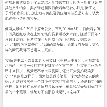
何猷君曾透露是为了奚梦瑶才参加该节目，因为不想看到她与
其他男生约会，奚梦瑶起初因何猷君年纪较小且是“赌王之
子”而有所抗拒，加上她与何猷君的姐姐何超盈是好友，认为
他过去花边新闻较多。
但两人最终在节目中擦出爱火。直到2019年5月，何猷君以近
十万朵粉红玫瑰在上海包场向奚梦瑶盛大求婚，随后于同年7
月领证结婚。奚梦瑶在一夜间成为豪门少奶奶，她曾表
示：“我嫁的不是豪门，我嫁的是爱情。如果没有爱情，甚么
样的豪门我都不想进去，真的。
”婚后夫妻二人曾参加真人骚节目《幸福三重奏》，何猷君表
示自己并不是一位拥有无限额度卡的富二代，他需要工作为自
己未来打拼，奚梦瑶不单大表赞同，还公开大赞奶奶梁安
琪：“真的是这样子，因为就是我婆婆是一个大家都公认的虎
妈，所以她其实是一个对小孩要求非常高的人，还是我学习的
榜样。她对所有兄弟姐妹都是这样子，就是说我会给到你们正
常的一个照顾，但绝对不会惯你就是乱来这样子。”