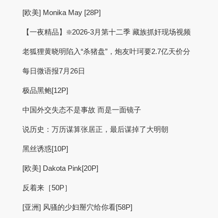
[欧美] Monika May [28P]
【一夜精品】❇️2026-3月第十二季 藏族抓奸现场视频
老狐狸黄晓明陷入“杀猪盘”，炮友叶珂要2.7亿天价分
每日微语报7月26日
极品黑鲍[12P]
中国外交失态不是事故 而是一面镜子
说历史：万历谋算张居正，最后谋掉了大明朝
黑丝诱惑[10P]
[欧美] Dakota Pink[20P]
反着来［50P］
[亚洲] 风骚的少妇掰穴给你看[58P]