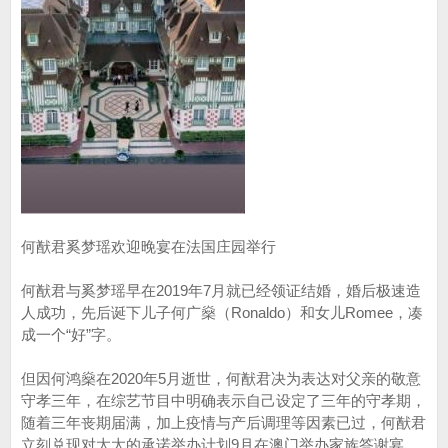
何猷君奚梦瑶欢迎晚宴在法国庄园举行
何猷君与奚梦瑶早在2019年7月就已经领证结婚，婚后极速造
人成功，先后诞下儿子何广燊（Ronaldo）和女儿Romee，凑
成一个“好”字。
但因何鸿燊在2020年5月逝世，何猷君决为表达对父亲的敬意
守孝三年，在综艺节目中明确表示自己设定了三年的守孝期，
随着三年丧期届满，加上疫情与产后调理等因素已过，何猷君
立刻兑现对太太的承诺举办计划9月在澳门举办家族答谢宴。