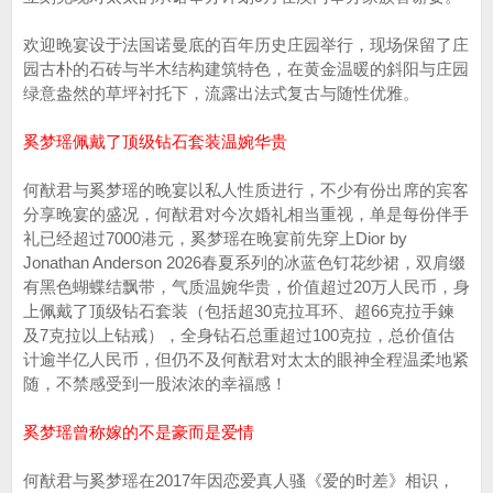
欢迎晚宴设于法国诺曼底的百年历史庄园举行，现场保留了庄
园古朴的石砖与半木结构建筑特色，在黄金温暖的斜阳与庄园
绿意盎然的草坪衬托下，流露出法式复古与随性优雅。
奚梦瑶佩戴了顶级钻石套装温婉华贵
何猷君与奚梦瑶的晚宴以私人性质进行，不少有份出席的宾客
分享晚宴的盛况，何猷君对今次婚礼相当重视，单是每份伴手
礼已经超过7000港元，奚梦瑶在晚宴前先穿上Dior by
Jonathan Anderson 2026春夏系列的冰蓝色钉花纱裙，双肩缀
有黑色蝴蝶结飘带，气质温婉华贵，价值超过20万人民币，身
上佩戴了顶级钻石套装（包括超30克拉耳环、超66克拉手鍊
及7克拉以上钻戒），全身钻石总重超过100克拉，总价值估
计逾半亿人民币，但仍不及何猷君对太太的眼神全程温柔地紧
随，不禁感受到一股浓浓的幸福感！
奚梦瑶曾称嫁的不是豪而是爱情
何猷君与奚梦瑶在2017年因恋爱真人骚《爱的时差》相识，