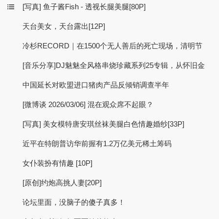
[写真] 鱼子酱Fish - 透视长腿美腿[80P]
天台美女，天台露出[12P]
冷杉RECORD｜在1500个无人善后的死亡现场，清明节
[音乐分享]DJ魅魅全风格串烧珍藏系列25专辑，从怀旧金
中国延长对欧盟进口猪肉产品反倾销调查半年
[微博谈 2026/03/06] 混在观众席不起眼？
[写真] 美女模特唐安琪丝袜美腿白色情趣婚纱[33P]
近平在特朗普访华前握有1.2万亿美元稀土筹码
女仆装扮有情趣 [10P]
[原创]约炮高挑人妻[20P]
论坛里面，没脑子的傻子真多！