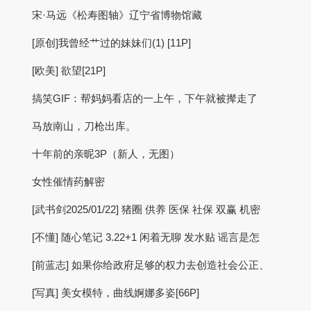
宋·马远《松寿图轴》辽宁省博物馆藏
[原创]我曾经艹过的妹妹们(1) [11P]
[欧美] 欲望[21P]
搞笑GIF：帮妈妈看店的一上午，下午就被撵走了
马放南山，刀枪出库。
十年前的亲昵3P（新人，无图）
女性催情药解密
[武书剑2025/01/22] 猪圈 供养 医保 社保 双赢 机密
[不懂] 随心笔记 3.22+1 闲着无聊 发水贴 谣言是怎
[前蓝志] 如果你给政府足够的权力去创造社会公正、
[写真] 美女模特，曲线婀娜多姿[66P]