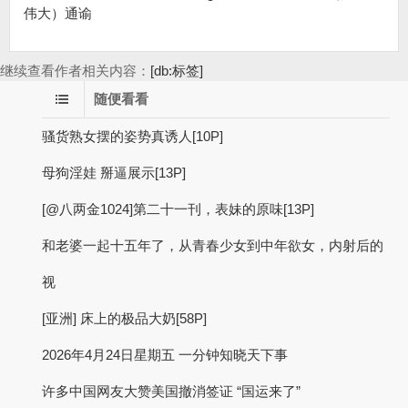
伟大）通谕
继续查看作者相关内容：
[db:标签]
随便看看
骚货熟女摆的姿势真诱人[10P]
母狗淫娃 掰逼展示[13P]
[@八两金1024]第二十一刊，表妹的原味[13P]
和老婆一起十五年了，从青春少女到中年欲女，内射后的
视
[亚洲] 床上的极品大奶[58P]
2026年4月24日星期五 一分钟知晓天下事
许多中国网友大赞美国撤消签证 “国运来了”