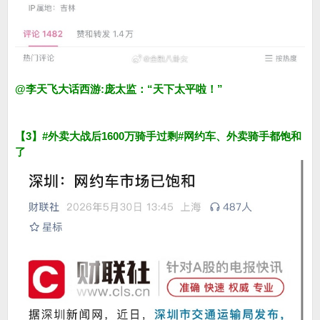
@李天飞大话西游:庞太监：“天下太平啦！”
【3】#外卖大战后1600万骑手过剩#网约车、外卖骑手都饱和
了