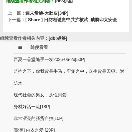
继续查看作者相关内容：
[db:标签]
上一篇：
週末赏鲍-大肚皮[34P]
下一篇：
[ Share ] 日防相谴责中共扩核武 威胁印太安全
继续查看作者相关内容：
[db:标签]
随便看看
西夏一品堂随手一发2026-06-29[50P]
监控之下，你我皆是牛马，牢笼之中，众生皆是囚犯。附
防水
现代社会的男女，从性到爱
身材好活一流[18P]
非常漂亮的骚货自拍[10P]
[欧美] 内衣之爱 [29P]