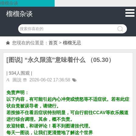
榴榴杂谈
榴榴杂谈
您现在的位置是：
首页
>
榴榴无忌
[图说] “永久限流”意味着什么 （05.30）
|
934人围观 |
圖說
2026-06-02 17:36:58
免责声明：
以下内容，有可能引起内心冲突或愤怒等不适症状。若有此症
状自觉被误导者，请绕行。
若按捺不住看后症状特别明显，可自行前往CCAV等欢乐频道
进行综合调理。其余，概不负责。
欢迎转载，和谐评论！看不到图请挂代理。
每天一图说，让我们更清楚地了解这个世界