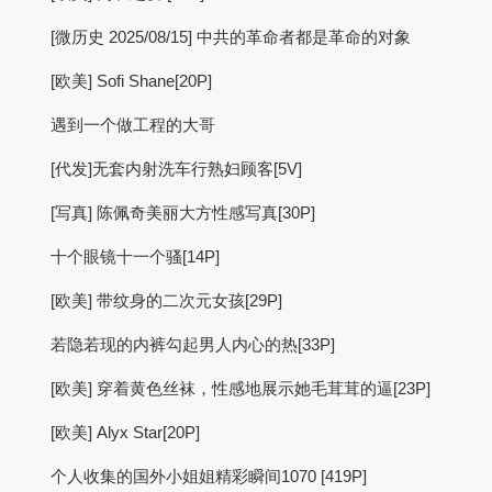
[微历史 2025/08/15] 中共的革命者都是革命的对象
[欧美] Sofi Shane[20P]
遇到一个做工程的大哥
[代发]无套内射洗车行熟妇顾客[5V]
[写真] 陈佩奇美丽大方性感写真[30P]
十个眼镜十一个骚[14P]
[欧美] 带纹身的二次元女孩[29P]
若隐若现的内裤勾起男人内心的热[33P]
[欧美] 穿着黄色丝袜，性感地展示她毛茸茸的逼[23P]
[欧美] Alyx Star[20P]
个人收集的国外小姐姐精彩瞬间1070 [419P]