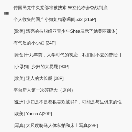
传国民党中央党部将被搜索 朱立伦称会奋战到底
个人收集的国产小姐姐精彩瞬间532 [215P]
[欧美] 漂亮的拉脱维亚青少年Shea展示了她美丽裸体[
有气质的小少妇 [24P]
[原创]十几年前，大学时代的初恋，我们回不去的曾经 [
[小母狗] 少妇的大屁屁 [90P]
[欧美] 迷人的大长腿 [28P]
平台新人第一次碎碎念（原创）
[亚洲] 少妇是不是都很喜欢被群P，可能是与生俱来的性
[欧美] Yarina A[20P]
[写真] 大尺度骑马人体私拍和床上写真[29P]