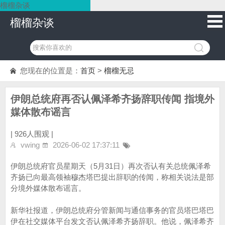
榴榴杂谈
榴榴杂谈
您现在的位置是：
首页
>
榴榴无忌
伊朗总统府再否认佩泽希齐扬辞职传闻 指境外
媒体散布谣言
|
926人围观 |
vwing
2026-06-02 17:37:11
伊朗总统府官员星期天（5月31日）再次否认有关总统佩泽希
齐扬已向最高领袖穆杰塔巴提出辞职的传闻，称相关说法是部
分境外媒体散布谣言。
新华社报道，伊朗总统府分管新闻与通信事务的官员塔巴塔巴
伊在社交媒体平台发文否认佩泽希齐扬辞职。他说，佩泽希齐