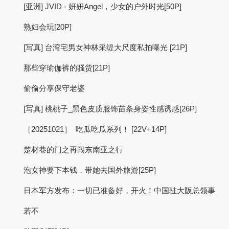
[亚洲] JVID - 妍妍Angel，少女的户外时光[50P]
熟妇会玩[20P]
[写真] 台湾宅男女神林采缇大尺度私拍曝光 [21P]
那些穿瑜伽裤的骚货[21P]
偷偷分享保守老婆
[写真] 桃桃子_黑色皮质服饰苗条身姿性感诱惑[26P]
［20251021］ 吃瓜吃瓜系列！ [22V+14P]
楚材巷的门之再闯东南亚之行
泡女神要下本钱，带她去国外旅游[25P]
日本军方发布：一切已准备好，开火！中国驻大阪总领事
若不