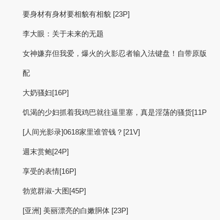
要身材有身材要相貌有相貌 [23P]
李大眼：关于未来的无题
女神嫌弃但我爱，爆火的火影忍者输入法键盘！自带原版
配
大奶骚妇[16P]
饥渴的少妇抓着我鸡巴就往逼里塞，真是淫荡的骚货[11P
[人间光影录]0618家里谁管钱？[21V]
週末赏鲍[24P]
享受的表情[16P]
勃览群淑-大图[45P]
[亚洲] 美丽漂亮的白嫩胴体 [23P]