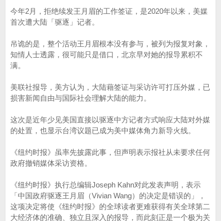
今年2月，拒绝续发王月眉的工作签证，是2020年以来，美媒
首次遭大陆「驱逐」记者。
吊诡的是，整个活动王月眉根本没有参与，被列为报复对象，
知情人士透露，很可能只是借口，北京早对她的报导累积不
满。
美联社报导，美方认为，大陆藉签证与采访许可打压外媒，已
损害新闻自由与国际社会理解大陆的能力。
这次是近年少见美国直接以驱逐中方记者方式响应大陆对外媒
的处置，也显示台湾议题已成为美中媒体角力新导火线。
《纽约时报》虽率先披露此事，但声明表示报社从未要求任何
政府撤销媒体采访资格。
《纽约时报》执行总编辑Joseph Kahn对此发表声明，表示
「中国政府驱逐王月眉（Vivian Wang）的决定是错误的」，
这项决定将使《纽约时报》的全球读者更难获得有关全球第二
大经济体的准确、独立且深入的报导，而此刻正是一个极为关