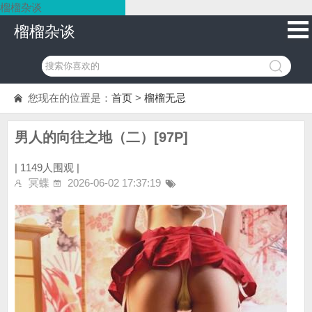
榴榴杂谈
榴榴杂谈
您现在的位置是：
首页
>
榴榴无忌
男人的向往之地（二）[97P]
|
1149人围观 |
冥蝶
2026-06-02 17:37:19