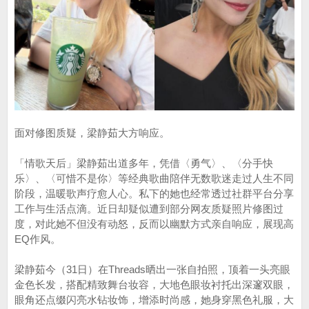
面对修图质疑，梁静茹大方响应。
「情歌天后」梁静茹出道多年，凭借〈勇气〉、〈分手快
乐〉、〈可惜不是你〉等经典歌曲陪伴无数歌迷走过人生不同
阶段，温暖歌声疗愈人心。私下的她也经常透过社群平台分享
工作与生活点滴。近日却疑似遭到部分网友质疑照片修图过
度，对此她不但没有动怒，反而以幽默方式亲自响应，展现高
EQ作风。
梁静茹今（31日）在Threads晒出一张自拍照，顶着一头亮眼
金色长发，搭配精致舞台妆容，大地色眼妆衬托出深邃双眼，
眼角还点缀闪亮水钻妆饰，增添时尚感，她身穿黑色礼服，大