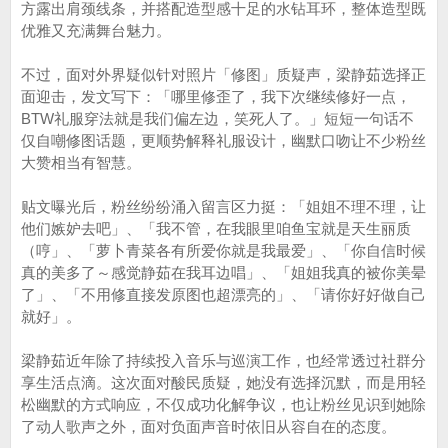
方露出肩颈线条，并搭配造型感十足的水钻耳环，整体造型既
优雅又充满舞台魅力。
不过，面对外界疑似针对照片「修图」质疑声，梁静茹选择正
面迎击，发文写下：「哪里修歪了，我下次继续修好一点，
BTW礼服穿法就是我们偏左边，笑死人了。」短短一句话不
仅自嘲修图话题，更顺势解释礼服设计，幽默口吻让不少粉丝
大赞相当有智慧。
贴文曝光后，粉丝纷纷涌入留言区力挺：「姐姐不理不理，让
他们嫉妒去吧」、「我不管，在我眼里咱鱼宝就是天生丽质
（哼」、「萝卜青菜各有所爱你就是我最爱」、「你自信时候
真的美多了～感觉静茹在我耳边唱」、「姐姐我真的被你美晕
了」、「不用修直接发原图也超漂亮的」、「请你好好做自己
就好」。
梁静茹近年除了持续投入音乐与巡演工作，也经常透过社群分
享生活点滴。这次面对酸民质疑，她没有选择沉默，而是用轻
松幽默的方式响应，不仅成功化解争议，也让粉丝见识到她除
了动人歌声之外，面对负面声音时依旧从容自在的态度。