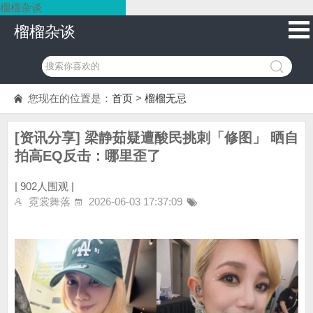
榴榴杂谈
榴榴杂谈
您现在的位置是：
首页
>
榴榴无忌
[资讯分享] 梁静茹疑遭酸民挑刺「修图」 晒自
拍高EQ反击：哪里歪了
|
902人围观 |
霓裳舞落
2026-06-03 17:37:09