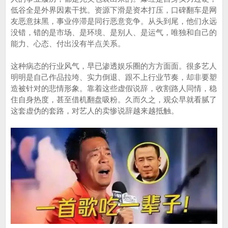
低谷全是外界因素干扰。资源下滑是资本打压，口碑翻车是网
友恶意抹黑，事业停滞是同行恶意竞争。从头到尾，他们永远
没错，错的是市场、是环境、是别人、是运气，唯独和自己的
能力、心态、付出没有半点关系。
这种病态的行业风气，早已渗透娱乐圈的方方面面。很多艺人
明明是自己作品拉垮、实力倒退、跟不上行业节奏，却非要塑
造被针对的悲情形象。靠着这些虚假说辞，收割路人同情，稳
住自身热度，甚至借机翻盘吸粉。久而久之，观众早就看腻了
这套虚伪的套路，对艺人的卖惨说辞越来越抵触。