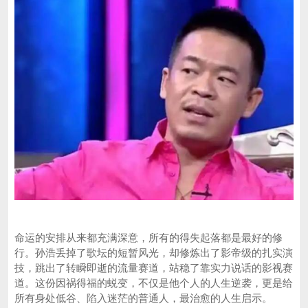
命运的安排从来都充满深意，所有的得失起落都是最好的修
行。孙浩丢掉了歌坛的短暂风光，却修炼出了影帝级的扎实演
技，跳出了转瞬即逝的流量赛道，站稳了靠实力说话的影视赛
道。这份因祸得福的蜕变，不仅是他个人的人生逆袭，更是给
所有身处低谷、陷入迷茫的普通人，最治愈的人生启示。