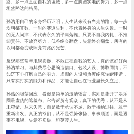
路。多一点直面自我的坦诚，多一点脚踏实地的努力，多一点
坦然豁达的格局。
孙浩用自己的亲身经历证明，人生从来没有白走的路，每一步
坎坷都算数。一时的赛道失利，不代表终身的人生失败。一时
的无人问津，不代表永久的平庸落魄。只要不自我内耗、不推
卸责任、不放弃努力，低谷终会翻盘，失意终会翻盘，所有的
坎坷都会变成照亮前路的光芒。
反观那些常年甩锅卖惨、不敢正视自我的艺人，真的该好好向
孙浩学习。与其费尽心思编造借口、包装人设、博取同情，不
如沉下心打磨自己的实力。虚假的人设和热度终究转瞬即逝，
只有实打实的能力和作品，才能让自己在行业里长久立足。
孙浩的坦荡回应，看似是简单的澄清谣言，实则是撕开了娱乐
圈最虚伪的遮羞布。它告诉所有观众，真正的优秀，从不是从
未犯错、从未失意，而是敢于承认不足、敢于接纳过往、敢于
重新出发。真正的爷们，从不是强势张扬、事事顺遂，而是遇
事不甩锅、失意不卖惨、坦荡渡人生。