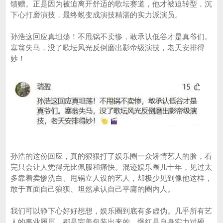
馈赠。正是因为被迫离开舒适的歌坛赛道，他才被迫转型，沉
下心打磨演技，最终蜕变成演技精湛的实力派演员。
孙浩这回应真坦荡！不甩锅不卖惨，敢承认低谷才是真爷们。
塞翁失马，没了歌坛风光反倒磨出影帝级演技，老天安排得
妙！
孙浩的这份回应，真的狠狠打了娱乐圈一众矫情艺人的脸，看
完只会让人觉得无比佩服和痛快。混迹娱乐圈几十年，见过太
多靠着卖惨洗白、甩锅立人设的艺人，却极少见到像他这样，
敢于直面自己狼狈、坦然承认自己平庸的圈内人。
我们可以静下心好好想想，娱乐圈到底有多虚伪。几乎所有艺
人的事业履历，都是完美包装出来的。爆红是自身实力过硬，