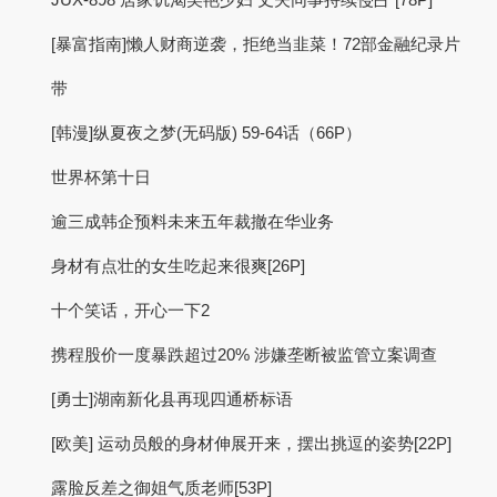
[暴富指南]懒人财商逆袭，拒绝当韭菜！72部金融纪录片
带
[韩漫]纵夏夜之梦(无码版) 59-64话（66P）
世界杯第十日
逾三成韩企预料未来五年裁撤在华业务
身材有点壮的女生吃起来很爽[26P]
十个笑话，开心一下2
携程股价一度暴跌超过20% 涉嫌垄断被监管立案调查
[勇士]湖南新化县再现四通桥标语
[欧美] 运动员般的身材伸展开来，摆出挑逗的姿势[22P]
露脸反差之御姐气质老师[53P]