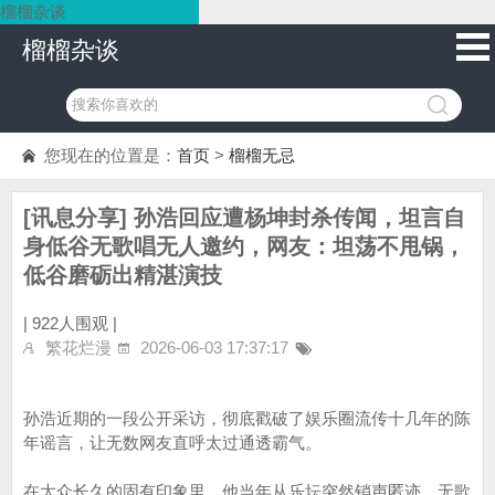
榴榴杂谈
榴榴杂谈
您现在的位置是：
首页
>
榴榴无忌
[讯息分享] 孙浩回应遭杨坤封杀传闻，坦言自
身低谷无歌唱无人邀约，网友：坦荡不甩锅，
低谷磨砺出精湛演技
|
922人围观 |
繁花烂漫
2026-06-03 17:37:17
孙浩近期的一段公开采访，彻底戳破了娱乐圈流传十几年的陈
年谣言，让无数网友直呼太过通透霸气。
在大众长久的固有印象里，他当年从乐坛突然销声匿迹、无歌