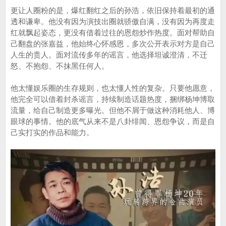
更让人圈粉的是，爆红翻红之后的孙浩，依旧保持着最初的通
透和谦卑。他没有因为演技出圈就骄傲自满，没有因为再度走
红就飘起姿态，更没有借着过往的恩怨炒作热度。面对帮助自
己翻盘的张嘉益，他始终心怀感恩，多次公开表示对方是自己
人生的贵人。面对流传多年的谣言，他选择坦诚澄清，不迁
怒、不抱怨、不抹黑任何人。
他太懂娱乐圈的生存规则，也太懂人性的复杂。只要他愿意，
他完全可以借着封杀谣言，持续制造话题热度，捆绑杨坤博取
流量，给自己制造更多曝光。但他不屑于做这种消耗他人、博
眼球的事情。他的底气从来不是八卦绯闻、恩怨争议，而是自
己实打实的作品和能力。