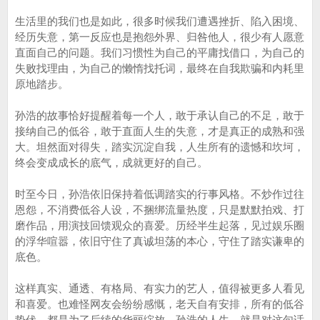
生活里的我们也是如此，很多时候我们遭遇挫折、陷入困境、
经历失意，第一反应也是抱怨外界、归咎他人，很少有人愿意
直面自己的问题。我们习惯性为自己的平庸找借口，为自己的
失败找理由，为自己的懒惰找托词，最终在自我欺骗和内耗里
原地踏步。
孙浩的故事恰好提醒着每一个人，敢于承认自己的不足，敢于
接纳自己的低谷，敢于直面人生的失意，才是真正的成熟和强
大。坦然面对得失，踏实沉淀自我，人生所有的遗憾和坎坷，
终会变成成长的底气，成就更好的自己。
时至今日，孙浩依旧保持着低调踏实的行事风格。不炒作过往
恩怨，不消费低谷人设，不捆绑流量热度，只是默默拍戏、打
磨作品，用演技回馈观众的喜爱。历经半生起落，见过娱乐圈
的浮华喧嚣，依旧守住了真诚坦荡的本心，守住了踏实谦卑的
底色。
这样真实、通透、有格局、有实力的艺人，值得被更多人看见
和喜爱。也难怪网友会纷纷感慨，老天自有安排，所有的低谷
蛰伏，都是为了后续的华丽绽放。孙浩的人生，就是对这句话