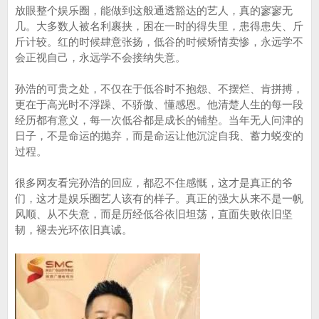
放眼整个娱乐圈，能做到这般通透豁达的艺人，真的寥寥无
几。大多数人被名利裹挟，困在一时的得失里，患得患失、斤
斤计较。红的时候肆意张扬，低谷的时候矫情卖惨，永远学不
会正视自己，永远学不会接纳失意。
孙浩的可贵之处，不仅在于低谷时不抱怨、不摆烂、肯拼搏，
更在于高光时不浮躁、不骄傲、懂感恩。他清楚人生的每一段
经历都有意义，每一次低谷都是成长的铺垫。当年无人问津的
日子，不是命运的抛弃，而是命运让他沉淀自我、蓄力蜕变的
过程。
很多网友看完孙浩的回应，都忍不住感慨，这才是真正的爷
们，这才是娱乐圈艺人该有的样子。真正的强大从来不是一帆
风顺、从不失意，而是历经低谷依旧坦荡，直面失败依旧坚
韧，褪去光环依旧真诚。