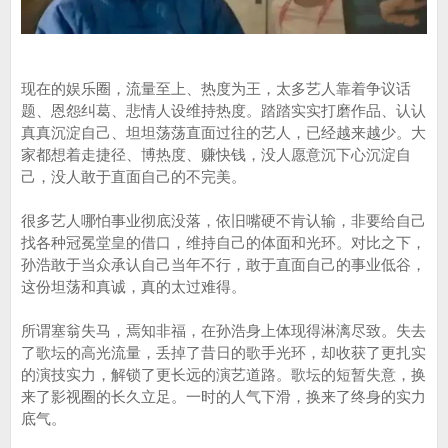
现在的娱乐圈，流量至上、热度为王，太多艺人靠着争议话
题、恩怨纠葛、悲情人设维持热度。踏踏实实打磨作品、认认
真真沉淀自己、坦坦荡荡直面过往的艺人，已经越来越少。大
家都想着走捷径、博热度、赚快钱，没人愿意沉下心沉淀自
己，没人敢于直面自己的不完美。
很多艺人哪怕事业彻底没落，依旧嘴硬不肯认输，非要给自己
找各种冠冕堂皇的借口，维持自己的体面和光环。对比之下，
孙浩敢于当众承认自己当年不行，敢于直面自己的事业低谷，
这份坦荡和真诚，真的太过难得。
所谓塞翁失马，焉知非福，在孙浩身上体现得淋漓尽致。失去
了歌坛的高光流量，丢掉了昔日的歌手光环，却收获了更扎实
的演技实力，解锁了更长远的演艺道路。歌坛的短暂失意，换
来了影视圈的长久立足。一时的人气下滑，换来了终身的实力
底气。