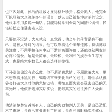
也正因如此，孙浩的坦诚才显得格外珍贵，格外戳人。他完全
可以顺着大众流传多年的谣言，默认自己被杨坤封杀的设定。
他根本不用多说一句话，就能稳稳拿到全网的同情和惋惜，轻
轻松松立住受害者人设。
只要他不澄清，大众就会一直觉得，他当年的落寞是身不由
己，是被人针对的结果。他可以靠着这个陈年遗憾，持续博取
关注度，不用承担任何事业下滑的负面评价，还能收获网友的
心疼和偏爱。这是最简单、最轻松、最利己的娱乐圈生存方
式，也是绝大多数艺人都会选择的捷径。
可孙浩偏偏没有这么做。他不屑消费悲情，不愿欺骗大众，更
不想靠着抹黑同行、编造谣言来美化自己的过往。哪怕承认低
谷会打破大众对他的悲情滤镜，哪怕直面失意会褪去自己的无
辜光环，他依旧选择实话实说，把最真实的过往摊在大众面
前。
他清清楚楚告诉所有人，自己的失败和别人无关，是自己适配
不了市场，是自己事业走到了瓶颈，是自己当时确实不够优