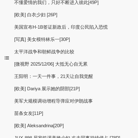
不懂爱情的我们，只好不断进入彼此[49P]
[欧美] 白衣少妇 [26P]
美国宣布H-1B签证新政后，印度公民陷入恐慌
[写真] 美女模特林乐一[30P]
太平洋战争和朝鲜战争的比较
[微视野 2025/12/06] 大抵无心自无累
王阳明：一天一件事，21天让自我觉醒
[欧美] Dariya 展示她的阴部[21P]
美军大规模调动增程导弹应对伊朗战事
苗条女友[11P]
[欧美] Aleksandrina[20P]
JUX-898 居家饥渴美艳少妇 丈夫同事持续侵占 [78P]