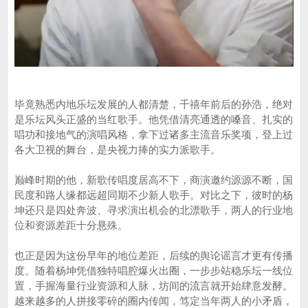
毕竟熟悉内地乐坛发展的人都清楚，千禧年前后的孙浩，绝对
是乐坛风头正盛的当红歌手。他凭借清亮通透的嗓音、扎实的
唱功和接地气的演唱风格，拿下过诸多主流音乐奖项，登上过
各大卫视的舞台，是央视力捧的实力派歌手。
巅峰时期的他，新歌传唱度居高不下，商演邀约源源不断，国
民度和路人缘都远超同期不少新人歌手。对比之下，彼时的杨
坤还只是四处奔波、寻求演出机会的北漂歌手，两人的行业地
位和资源差距十分悬殊。
也正是因为这份早年的地位差距，后续的舆论谣言才更有传播
度。随着杨坤凭借独特唱腔爆火出圈，一步步站稳乐坛一线位
置，手握海量行业资源和人脉，坊间的流言就开始肆意发酵。
越来越多的人拼接零碎的圈内传闻，笃定当年两人的小矛盾，