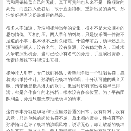
言和甩锅掩盖自己的无能。真正可贵的也从来不是一路顺遂的
高光，而是跌入低谷后，敢于直面狼狈、重新出发的勇气。孙
浩恰好拥有这份最难得的品质。
很多人不知道，孙浩和杨坤当年的交集，根本不是大众脑补的
恩怨情仇、互相打压。两人早年的纠葛，只是娱乐圈一件微不
足道的小事，根本谈不上封杀结怨。千禧年前后，杨坤还是北
漂闯荡的新人，没有名气、没有资源、没有稳定收入，四处求
人争取演出机会。当时已经小有名气的孙浩，手握演出资源，
负责统筹线下驻唱演出安排。
杨坤托人引荐，专门找到孙浩，希望能争取一个驻唱名额，靠
着演出维持生计。孙浩听完杨坤的试唱，十分认可他的嗓音天
赋，清楚他是极具潜力的歌手。但当时所有演出名额早已排
满，都是合作多年的老搭档，根本没有多余位置。为了平衡团
队利益，孙浩只能无奈拒绝杨坤的请求。
这件事本身就是职场和行业里最普通的日常，没有针对，没有
恶意，只是单纯的岗位名额不足。后来圈内聚会，性格直率的
孙浩随口点评了杨坤的演唱风格，说话无心，却让敏感的杨坤
心生芥蒂。至此之后，两人渐渐疏远，二十年没有私下往来，