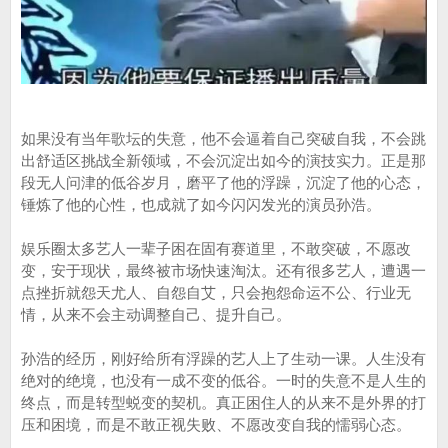
如果没有当年歌坛的失意，他不会逼着自己突破自我，不会跳
出舒适区挑战全新领域，不会沉淀出如今的演技实力。正是那
段无人问津的低谷岁月，磨平了他的浮躁，沉淀了他的心态，
锤炼了他的心性，也成就了如今闪闪发光的演员孙浩。
娱乐圈太多艺人一辈子困在固有赛道里，不敢突破，不愿改
变，安于现状，最终被市场快速淘汰。还有很多艺人，遭遇一
点挫折就怨天尤人、自怨自艾，只会抱怨命运不公、行业无
情，从来不会主动调整自己、提升自己。
孙浩的经历，刚好给所有浮躁的艺人上了生动一课。人生没有
绝对的绝境，也没有一成不变的低谷。一时的失意不是人生的
终点，而是转型蜕变的契机。真正困住人的从来不是外界的打
压和困境，而是不敢正视失败、不愿改变自我的懦弱心态。