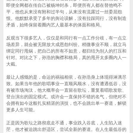
即便全网都在传自己被杨坤封杀，即便所有人都在替他鸣不
平，他也从来没有附和过半句，从来没有流露过一丝委屈怨
恨。他默默承受了多年的舆论误解，没有拉踩同行，没有制造
矛盾，始终保留着圈内艺人最基本的体面和格局。
反观当下很多艺人，仅仅是和同行有一点工作分歧，有一点立
场差异，就会被无限放大成恩怨纠纷。稍微事业不顺，就立马
绑定同行甩锅，把自己的所有不如意，都归结为别人的打压和
针对。对比之下，孙浩的胸襟和格局，真的甩开太多圈内人一
大截。
最让人感慨的是，命运的祸福相依，在孙浩身上体现得淋漓尽
致。如果当年他的歌唱事业一直顺风顺水，没有遭遇低谷，没
有被市场淘汰，他大概率会一直留在歌坛，重复着唱歌发歌、
登台演出的固定模式。或许会一直保持不错的名气，但绝对不
会拥有如今这般扎实精湛的演技，也不会跳出单一赛道，解锁
更多人生可能。
正是因为歌坛之路彻底走不通，事业跌入谷底，人生陷入迷
茫，他才被迫跳出舒适区，尝试全新的赛道。在人生最低谷的