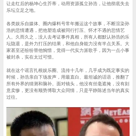
让走红后的杨坤心生芥蒂，动用资源孤立孙浩，让他彻底失去
乐坛立足之地。
各类娱乐自媒体、圈内爆料号常年搬运这个故事，不断渲染孙
浩的悲情遭遇，把他塑造成被同行打压、怀才不遇的悲情艺
人。久而久之，没人去考证事件真相，所有人都默认孙浩的乐
坛隐退，是外力打压的结果，和他自身能力没有半点关系。大
家甚至还纷纷替他惋惜，觉得一代实力派歌手，因为一点小事
被封杀，实在太过可惜。
就在这个谣言扎根娱乐圈、流传十几年，几乎成为既定事实的
时候，孙浩亲自下场发声，用最直白、最坦诚的话语，推翻了
所有外界的猜测和脑补。面对镜头，他没有丝毫遮掩，没有刻
意卖惨，更没有顺势博取大众同情，只是平静陈述当年的真实
过往。