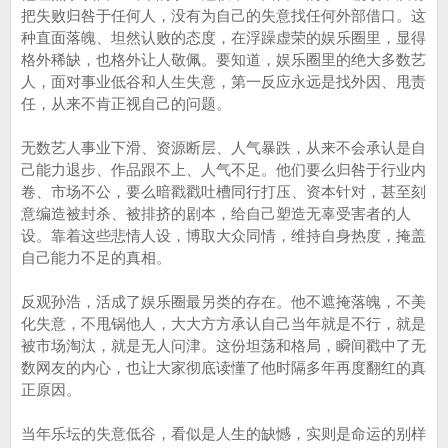
把失败归咎于任何人，没有为自己的失意找任何外部借口。这
种直面落魄、坦然认败的态度，在浮躁虚荣的娱乐圈里，显得
格外稀缺，也格外让人敬佩。要知道，娱乐圈里的绝大多数艺
人，面对事业低谷和人生失意，第一反应永远是找外因、甩责
任，从来不肯正视自己的问题。
无数艺人事业下滑、资源断层、人气暴跌，从来不会承认是自
己能力退步、作品跟不上、人气不足。他们要么归咎于行业内
卷、市场不公，要么暗戳戳吐槽同行打压、资本针对，甚至刻
意编造被封杀、被排挤的剧本，给自己塑造无辜受害者的人
设。靠着这些悲情人设，博取大众同情，维持自身热度，掩盖
自己能力不足的真相。
反观孙浩，活成了娱乐圈最另类的存在。他不遮掩落魄，不美
化失意，不甩锅他人，大大方方承认自己当年就是不行，就是
被市场淘汰，就是无人问津。这份坦荡和格局，瞬间戳中了无
数网友的内心，也让大家彻底读懂了他时隔多年再度翻红的真
正原因。
当年乐坛的失意低谷，看似是人生的缺憾，实则是命运的别样