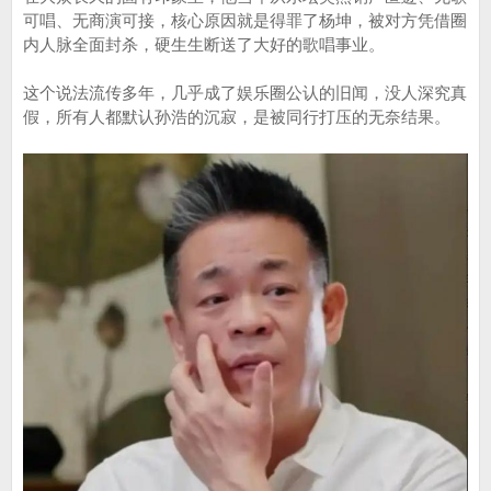
可唱、无商演可接，核心原因就是得罪了杨坤，被对方凭借圈
内人脉全面封杀，硬生生断送了大好的歌唱事业。
这个说法流传多年，几乎成了娱乐圈公认的旧闻，没人深究真
假，所有人都默认孙浩的沉寂，是被同行打压的无奈结果。