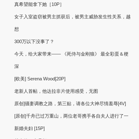
真希望能拿下她［10P］
女子入室盗窃被男主抓获后，被男主威胁发生性关系，越
想
300万以下没事了？
今天，给大家带来—— 《死侍与金刚狼》 最全彩蛋＆梗
深
[欧美] Serena Wood[20P]
老新人首帖，他达拉非片使用感受，无图
原创]骚妻调教之路，第三贴，请各位大神尽情羞辱[4V]
[原创]千舟已过万重山，两位老哥携手各自夫人进行了一
新婚夫妇 [15P]