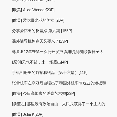
[欧美] Alice Wonder[20P]
[欧美] 爱吃爆米花的美女 [20P]
分享爱露出的反差婊 第六期 [155P]
课外辅导机构春天又要来了[23P]
薄瓜瓜12年来第一次公开发声 莫非是得知亲爹日子太
[原创]天气不错，来一场露出[4P]
手机相册里的随拍和物品（第十六篇）[11P]
张雪机车在夺冠后自曝出了和国外机车制造业的短板和
[欧美] 今日高加索的诱惑艺术照[23P]
[前蓝志] 那里没有政治自由，人民只获得了一个主人的
[欧美] Julia K[20P]