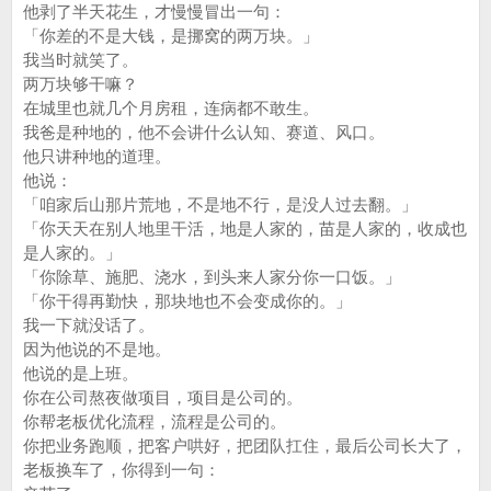
他剥了半天花生，才慢慢冒出一句：
「你差的不是大钱，是挪窝的两万块。」
我当时就笑了。
两万块够干嘛？
在城里也就几个月房租，连病都不敢生。
我爸是种地的，他不会讲什么认知、赛道、风口。
他只讲种地的道理。
他说：
「咱家后山那片荒地，不是地不行，是没人过去翻。」
「你天天在别人地里干活，地是人家的，苗是人家的，收成也
是人家的。」
「你除草、施肥、浇水，到头来人家分你一口饭。」
「你干得再勤快，那块地也不会变成你的。」
我一下就没话了。
因为他说的不是地。
他说的是上班。
你在公司熬夜做项目，项目是公司的。
你帮老板优化流程，流程是公司的。
你把业务跑顺，把客户哄好，把团队扛住，最后公司长大了，
老板换车了，你得到一句：