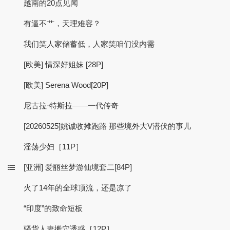
越南的20点见闻
有逼不艹，天理难容？
我们笑人家储蓄低，人家笑咱们没内需
[欧美] 情深好姐妹 [28P]
[欧美] Serena Wood[20P]
尼古拉·特斯拉——一代传奇
[20260525]姚诚收摊跑路 那些境外大V潜伏的事儿
淫荡少妇［11P］
[亚洲] 爱丽丝梦游仙境套二[84P]
火了14年的全球顶流，还是凉了
“印度”的致命短板
骚货人妻搬穴诱惑［12P］