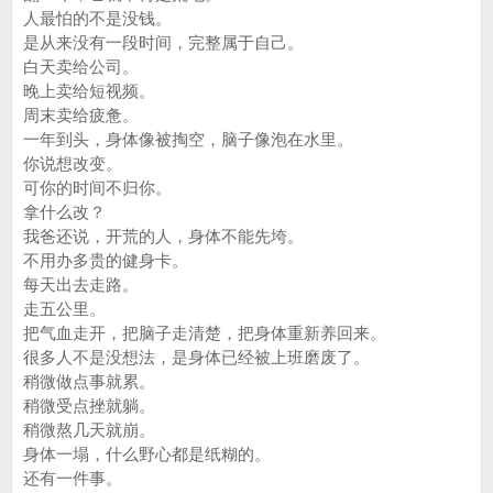
人最怕的不是没钱。
是从来没有一段时间，完整属于自己。
白天卖给公司。
晚上卖给短视频。
周末卖给疲惫。
一年到头，身体像被掏空，脑子像泡在水里。
你说想改变。
可你的时间不归你。
拿什么改？
我爸还说，开荒的人，身体不能先垮。
不用办多贵的健身卡。
每天出去走路。
走五公里。
把气血走开，把脑子走清楚，把身体重新养回来。
很多人不是没想法，是身体已经被上班磨废了。
稍微做点事就累。
稍微受点挫就躺。
稍微熬几天就崩。
身体一塌，什么野心都是纸糊的。
还有一件事。