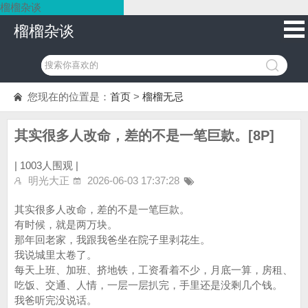
榴榴杂谈
榴榴杂谈
您现在的位置是：
首页
>
榴榴无忌
其实很多人改命，差的不是一笔巨款。[8P]
|
1003人围观 |
明光大正
2026-06-03 17:37:28
其实很多人改命，差的不是一笔巨款。
有时候，就是两万块。
那年回老家，我跟我爸坐在院子里剥花生。
我说城里太卷了。
每天上班、加班、挤地铁，工资看着不少，月底一算，房租、
吃饭、交通、人情，一层一层扒完，手里还是没剩几个钱。
我爸听完没说话。