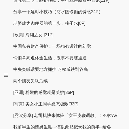
母乳第三季，献挤现喝，主打就是新鲜---管饱[11V]
分享一个延时小技巧（防水图瑜伽的诱惑24P）
老婆成为肉便器的第一步，接圣水[8P]
[欧美] 滑翔之女 [31P]
中国私有财产保护：一场精心设计的幻觉
悄悄拿高退休金生活，没事不要瞎逼逼
中央突喊话要地方拥护 习权威跌到谷底
两个朋友失联后续
[亚洲] 粉嫩的感觉就是美妙[36P]
[写真] 美女小王同学媚态极致[33P]
[霓裳分享] 老司机快来体验「女王皮鞭调教」！40位AV
我前半生的渣男生涯---谨以此贴记录我的前半--给各