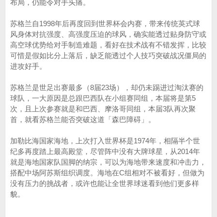
布局，仍能令对手头痛。
苏格兰自1998年后再度回到世界杯会内赛，带来传统英式球
风身体对抗强度、高强度压迫的球风，确实能透过贴身防守或
高空球优势给对手制造难题，看好在技术战有不错发挥，比较
可惜是假如比分上落后，缺乏能透过个人技巧突破战况僵局的
进攻好手。
苏格兰是世足出赛最多（8届23场），却仍未踢进过淘汰赛的
球队，一大原因是总跟巴西队在小组赛同组，本届将是第5
次，且上次参赛就是和巴西、摩洛哥同组，本届3队再次聚
首，就看苏格兰能否突破这道「森巴障碍」。
加勒比海国家海地，上次打入世界杯是1974年，相隔半个世
纪多再度踏上最高殿堂，尽管阵中没有大牌球星，从2014年
就是海地国家队国脚的纳宗，可以为海地带来速度和冲击力，
搭配中场阿苏斯组织调度。海地在C组相对不被看好，但做为
没有压力的挑战者，或许也能让全世界球迷看到他们更多样
貌。