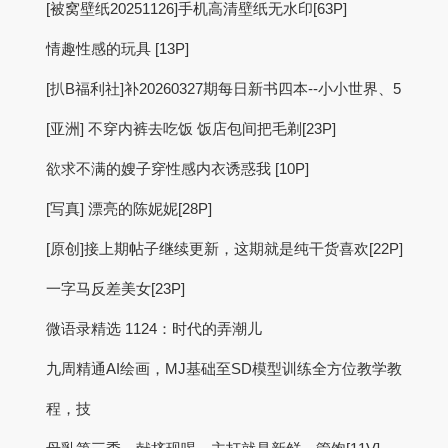
[被窝壁纸20251126]手机高清壁纸无水印[63P]
情趣性感的玩具 [13P]
[扒B福利社]补20260327期每日新书四本--小小世界、5
[亚洲] 不穿内裤去吃饭 饭店包间把毛剃[23P]
欲求不满的嫂子穿性感内衣诱惑我 [10P]
[写真] 漂亮的陈妮妮[28P]
[原创]接上期帖子继续更新，这期就是纯干货喜欢[22P]
一字马反差美女[23P]
微语录精选 1124：时代的弄潮儿
九周精通AI绘画，MJ基础至SD模型训练全方位教学教
程，技