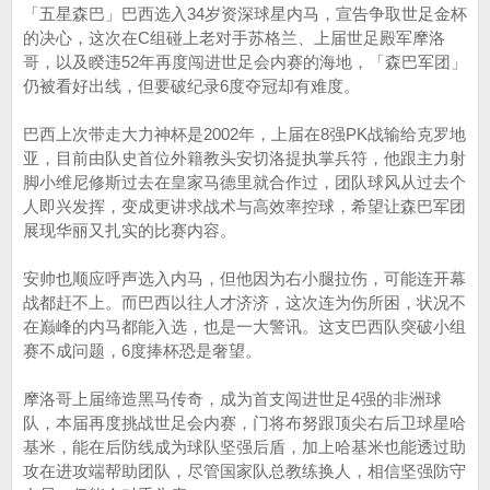
「五星森巴」巴西选入34岁资深球星内马，宣告争取世足金杯
的决心，这次在C组碰上老对手苏格兰、上届世足殿军摩洛
哥，以及睽违52年再度闯进世足会内赛的海地，「森巴军团」
仍被看好出线，但要破纪录6度夺冠却有难度。
巴西上次带走大力神杯是2002年，上届在8强PK战输给克罗地
亚，目前由队史首位外籍教头安切洛提执掌兵符，他跟主力射
脚小维尼修斯过去在皇家马德里就合作过，团队球风从过去个
人即兴发挥，变成更讲求战术与高效率控球，希望让森巴军团
展现华丽又扎实的比赛内容。
安帅也顺应呼声选入内马，但他因为右小腿拉伤，可能连开幕
战都赶不上。而巴西以往人才济济，这次连为伤所困，状况不
在巅峰的内马都能入选，也是一大警讯。这支巴西队突破小组
赛不成问题，6度捧杯恐是奢望。
摩洛哥上届缔造黑马传奇，成为首支闯进世足4强的非洲球
队，本届再度挑战世足会内赛，门将布努跟顶尖右后卫球星哈
基米，能在后防线成为球队坚强后盾，加上哈基米也能透过助
攻在进攻端帮助团队，尽管国家队总教练换人，相信坚强防守