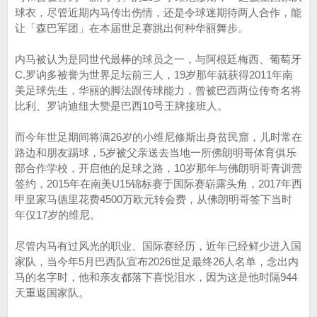
球衣，尽管近期内马传出伤情，还是令球迷期待两人合作，能
让「森巴军团」在本届世足赛跳出何种华丽舞步。
内马被认为是同世代最棒的球员之一，与阿根廷梅西、葡萄牙
C.罗讷多被誉为世界足坛前三人，19岁那年就获得2011年南
美足球先生，华丽的脚法跟传球能力，曾被巴西两位传奇名将
比利、罗讷迪纽大赞是巴西10号王牌接班人。
而今年世足期间将满26岁的小维尼修斯出身贫民窟，儿时常在
路边和朋友踢球，5岁被父亲送去当地一所佛朗明哥体育俱乐
部合作学校，开启他的足球之路，10岁那年与佛朗明哥青训营
签约，2015年在南美U15锦标赛于国际赛崭露头角，2017年西
甲皇家马德里花费4500万欧元转会费，从佛朗明哥签下当时
年仅17岁的维尼。
尽管内马有过风光的职业、国际赛经历，近年已经鲜少进入国
家队，当今年5月巴西队宣布2026世足最终26人名单，念出内
马的名字时，他和亲友都落下喜悦泪水，因为这是他时隔944
天重返国家队。