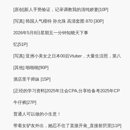
[原创]新人手势验证，记录调教我的清纯娇妻[10P]
[写真] 韩国人气模特 孙允珠 高清套图 870 [30P]
2026年5月8日星期五一分钟知晓天下事
忆[51P]
[写真] 亚洲小美女之日本00后Vtuber，大量生活照，第八
[其他] 啪啪啪[90P]
酒店里干师妹 [15P]
[正经的学习资料]2025年注会CPA,分享给备考2025年CP
牛仔裤[27P]
普通人可以做的小生意！
带着女驴友外出，她忍不住了直接开肏_直接射屄里[11P]