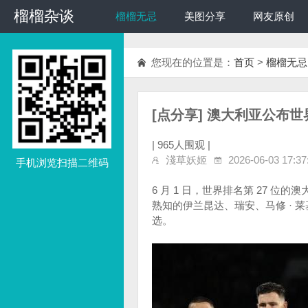
榴榴杂谈
榴榴杂谈
榴榴无忌
美图分享
网友原创
您现在的位置是：
首页
>
榴榴无忌
[点分享] 澳大利亚公布世界
|
965人围观 |
淺草妖姬
2026-06-03 17:37
手机浏览扫描二维码
6 月 1 日，世界排名第 27 位
熟知的伊兰昆达、瑞安、马修 · 莱
选。