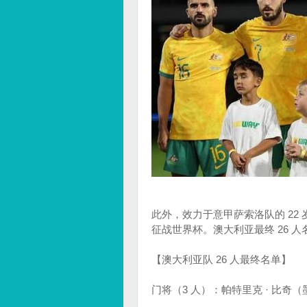
此外，效力于意甲萨索洛队的 2
征战世界杯。澳大利亚最终 26 人
【澳大利亚队 26 人最终名单】
门将（3 人）：帕特里克 · 比奇