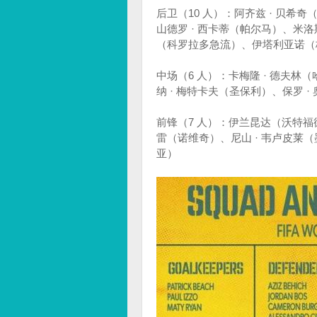
后卫（10 人）：阿齐兹 · 贝希
山德罗 · 西卡蒂（帕尔马）、米洛
（科罗拉多急流）、伊塔利亚诺（格拉
中场（6 人）：卡梅隆 · 德夫林
纳 · 梅特卡夫（圣保利）、保罗 ·
前锋（7 人）：伊兰昆达（沃特福德
雷（诺维奇）、尼山 · 韦卢皮莱（
亚）