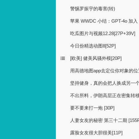
警惕罗振宇的毒害(转)
苹果 WWDC 小结：GPT-4o 加入 iO
吃瓜图片与视频12.28[27P+39V]
今日份精选动图8[52P]
[欧美] 健美风骚外模[20P]
用高德地图app去定位你对象的位
坚持健身，真的会把人换成另一
不出所料，伊朗高层正在密集转移资产
要不要来打一炮 [30P]
人妻女友的秘密 第三十二期 [155P
露脸女友很大胆很美[11P]