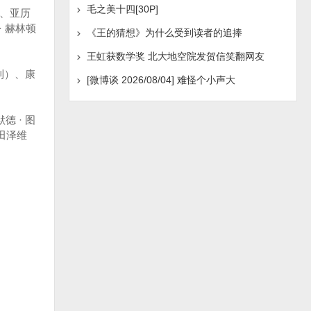
毛之美十四[30P]
）、亚历
· 赫林顿
《王的猜想》为什么受到读者的追捧
王虹获数学奖 北大地空院发贺信笑翻网友
利）、康
[微博谈 2026/08/04] 难怪个小声大
 · 图
田泽维