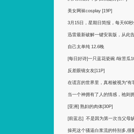
美女网袜cosplay [19P]
3月15日，星期日简报，每天60
迅雷最新破解一键安装版，从此
自己太单纯 12.6晚
[每日好诗]一只蓝花瓷碗 /咏苦瓜10
反差眼镜女友[11P]
在谎言的世界里，真相被视为“有罪
当一个神拥有了人的情感，祂则
[亚洲] 熟妇的肉体[30P]
[前蓝志] 不是因为第一次当父母
操死这个骚逼白浆流的特别多,很黏稠