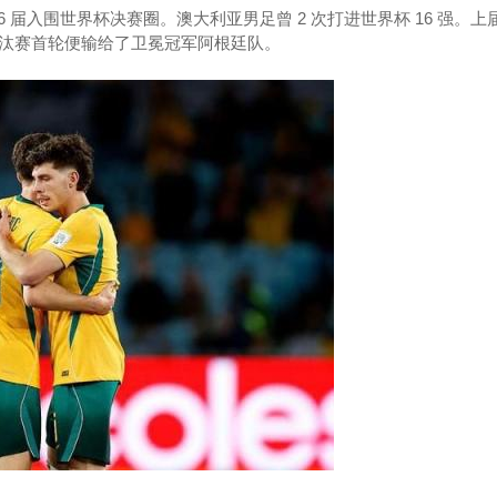
 6 届入围世界杯决赛圈。澳大利亚男足曾 2 次打进世界杯 16 强。上
汰赛首轮便输给了卫冕冠军阿根廷队。