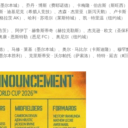
奇（墨尔本城）、乔丹 · 博斯（费耶诺德）、卡梅隆 · 伯吉斯（斯旺西
斯 · 迪基尼克（希腊人竞技）、杰森 · 杰里亚（新泻天鹅）、卢卡斯 
茨 AK）、哈利 · 苏塔尔（莱斯特城）、凯 · 特里温（纽约城）
（哈茨）、阿伊丁 · 赫鲁斯蒂奇（赫拉克勒斯）、杰克逊 · 欧文（圣保
 奥康 - 恩斯特勒（悉尼 FC）、奥尼尔（纽约城）
）、马修 · 莱基（墨尔本城）、奥尔 · 马比尔（卡斯迪隆）、穆罕默德
墨尔本胜利）、克里斯蒂安 · 沃尔帕托（萨索洛）、特特 · 延吉（町