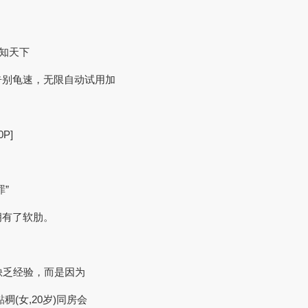
秒知天下
告别龟速，无限自动试用加
P]
”
拥有了软肋。
缺乏经验，而是因为
(女,20岁)同房会