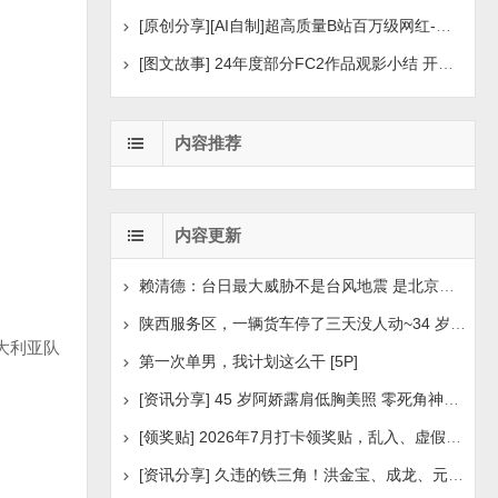
[原创分享][AI自制]超高质量B站百万级网红-河野华粉丝
[图文故事] 24年度部分FC2作品观影小结 开年王炸后续
内容推荐
内容更新
赖清德：台日最大威胁不是台风地震 是北京侵扰胁迫
陕西服务区，一辆货车停了三天没人动~34 岁司机早已离世
大利亚队
第一次单男，我计划这么干 [5P]
[资讯分享] 45 岁阿娇露肩低胸美照 零死角神颜瘦身状
[领奖贴] 2026年7月打卡领奖贴，乱入、虚假领奖禁言，领取
[资讯分享] 久违的铁三角！洪金宝、成龙、元彪最新合照