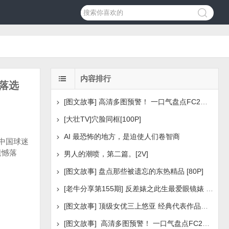
内容排行
温落选
[图文故事] 高清多图预警！ 一口气盘点FC2美少女系列之
[大壮TV]穴脸同框[100P]
AI 最恐怖的地方，是迫使人们卷智商
，中国球迷
遗憾落
男人的潮喷，第二篇。[2V]
[图文故事] 盘点那些被遗忘的东热精品 [80P]
[老牛分享第155期] 反差婊之此生最爱眼镜婊 [160P]
[图文故事] 顶级女优三上悠亚 经典代表作品盘点 [288P
[图文故事] 高清多图预警！ 一口气盘点FC2美少女系列