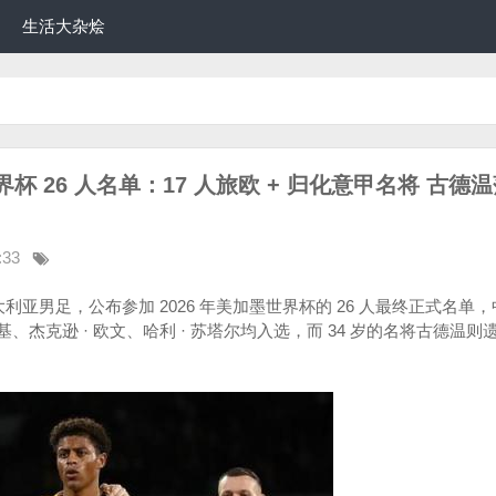
生活大杂烩
杯 26 人名单：17 人旅欧 + 归化意甲名将 古德
:33
的澳大利亚男足，公布参加 2026 年美加墨世界杯的 26 人最终正式名单
基、杰克逊 · 欧文、哈利 · 苏塔尔均入选，而 34 岁的名将古德温则