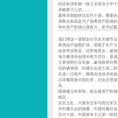
的还有清军能一路入关吞并大半个
承畴爱子心切……
最终宋朝能终结五代十国，重要的
酒释兵权就是为了脱离资产阶级的
举向资产阶级让渡权力，史书记载
我们用这一逻辑划分历史关键节点
商周由于版图扩张，受限于生产力
始皇帝设郡县，武帝推恩令，诸侯
地方豪强开始填补权力空白，形成
王莽强势打压失败，豪强推举刘秀
式的诸侯国，封建社会进入第二阶
在这一过程中，随着农业技术的提
汉末魏晋南北朝乱世，社会总资源
高。
隋唐建立科举制，标志着资产阶级
稳定。
安史之乱，大唐东北军与西北军互
对封建社会的颠覆，中国封建社会
五代十国，中国资本主义第一阶段