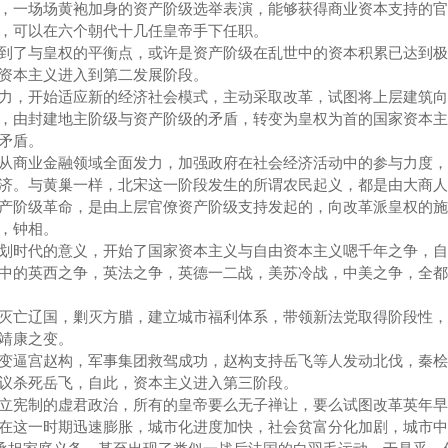
，一场场黄袍加身的资产阶级选举表演，能够获得商业资本支持的官
，可以在六个朝代十几任皇帝手下任职。
到了与皇权的平衡点，或许是资产阶级在乱世中的资本积累已达到极
资本主义进入到第二发展阶段。
力，开始适应新的经济社会模式，主动采取改革，试图将上层建筑向
，由封建地主阶级与资产阶级的矛盾，转变为皇权为首的国家资本主
矛盾。
从商业金融领域全面发力，加强政府在社会经济活动中的参与力度，
济。与黄巢一样，北宋这一阶段发生的所谓农民起义，都是由大商人
产阶级革命，是由上层官僚资产阶级支持发起的，向改革派皇权的施
，钟相。
划时代的意义，开始了国家资本主义与自由资本主义嗯千年之争，自
中的英西之争，英法之争，英德一二战，美苏冷战，中美之争，全都
灭亡辽国，剿灭方腊，建立城市福利体系，带领新法党取得阶段性，
靖康之变。
变逼宫赵构，军事集团救驾成功，赵构支持岳飞等人发动北伐，秦桧
议杀死岳飞，自此，资本主义进入第三阶段。
立宪制的虚君政治，所有的皇帝要么无子禅让，要么试图改革英年早
在这一时期迅速膨胀，城市化进度加快，社会贫富分化加剧，城市中