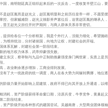
中国，南明朝廷真正组织起来后的一次反击，一度收复半壁江山，要
不是赵匡胤而是赵光义，赵匡胤明显和之前历任皇帝一样，不愿受摆
掌控。但家贼难防，赵光义烛影斧声篡位后，迫害赵匡胤的继承人，
，晋王赵光义担任开封尹期间，与商人群体关系非常密切。
，提供给各位一个分析框架，我是个外行人，没能力细化，希望抛砖
，为维持统治，分封诸侯国，向地方让权，封建社会的开端。
国体系瓦解，封建社会第一阶段结束。
新的地方权力体系，武帝抑豪强失败。
建立东汉，察举制与九品中正制助推豪强变身门阀世家，实质上是另
段。
高，农业剩余逐步增加，工商业得到发展。
没有了大一统政府的统一调度，商人在各大势力间辗转腾挪，地位逐
的阶级力量开始影响上层建筑，政府不得已向其开放上升通道，以维
相消耗，资产阶级获得革命窗口期，泾原兵变，牛李党争，黄巢起义
第二阶段结束。
，资产阶级开始各种形式的建国尝试。吴越南唐，大型商业团体领袖