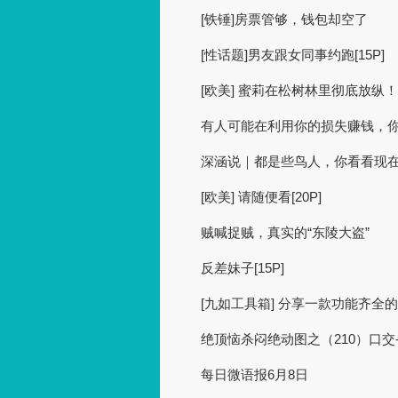
[铁锤]房票管够，钱包却空了
[性话题]男友跟女同事约跑[15P]
[欧美] 蜜莉在松树林里彻底放纵！
有人可能在利用你的损失赚钱，
深涵说｜都是些鸟人，你看看现
[欧美] 请随便看[20P]
贼喊捉贼，真实的“东陵大盗”
反差妹子[15P]
[九如工具箱] 分享一款功能齐全
绝顶恼杀闷绝动图之（210）口交-
每日微语报6月8日