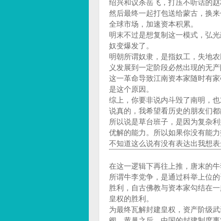
绍兴和议杀岳飞，打压不听话的赵
然后最终一起打包送给蒙古，换来
全球市场，加速资本积累。
明末不过是想复制这一模式，弘光
奴变爆发了。
明朝所谓奴隶，是指奴工，失地农
义发展到一定阶段必然出现的无产
这一革命导致江南资本家随时有家
是这个原因。
综上，你要非说内斗毁了南明，也
说真的，我希望看历史的朋友们都
所以说是草台班子，是因为复杂利
优解的能力。所以如果你没有能力
不知道这么说有没有表达出我想表
在这一逻辑下再往上推，唐末的牛
所谓牛李党争，是通过科举上位的
胜利，自古佛教与资本家勾结在一
皇权的胜利。
为最终瓦解封建皇权，资产阶级武
阀，黄巢之后，中国的封建制度事