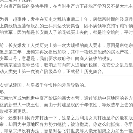
力向资产阶级的妥协手段，在当时生产力下能脱产学习又不是大地主
为另一起事件，发生在安史之乱结束后二十年，唐德宗时期的泾原兵
上前线镇压藩镇叛乱的士兵到达长安集合，因不满领导克扣军粮军饷
的禁军，因为都是长安商人子弟花钱买上去的，都是吃空饷的，平时
前，长安爆发了人类历史上第一次大规模的商人罢市，原因是唐德宗
但是第二年，唐德宗再次提出加税，其中一项还是他妈的房地产税，
变军口号，意思是，我们要求政府停止向商人征收的税负。
唐德宗被迫发罪己诏，取消之前向商人追加的税赋。在安史之乱后皇
动人类史上第一次资产阶级革命，正式登上历史舞台。
次尝试建国，与皇权千年惯性的矛盾导致的。
形。
江南地区成为乱世中资产阶级的新大本营，通过资助中原地区的各方
益的新型大一统王朝。而由于封建皇权的千年惯性，导致选举上去的
政权不断更迭。
帝，还要利用契丹来打压一下，这是之后利用女真打压皇帝的最初版
帝，却因为中原地区各方势力抵抗，被迫撤离。你这么能抵抗，你早
，却拿宗泽没有办法，更是对岳飞韩世忠等人毫无招架之力如出一辙