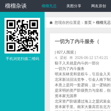
榴榴杂谈
榴榴杂谈
榴榴无忌
美图分享
网友原创
您现在的位置是：
首页
>
榴榴无忌
一切为了内斗服务（
|
827人围观 |
梁彬
2026-06-12 17:41:21
手机浏览扫描二维码
鞑子入关就是内斗的一部分
一切为了内斗服务
明末东林党和皇权斗，引后金入关
北宋新法旧法党争，引金人南下制
本质上是同一套逻辑，这一逻辑的
是宋明的资产阶级势力与皇权，你
资本家无国界
北宋资产阶级通过海上之盟武装金
资本家手里。南宋大量高官在北方