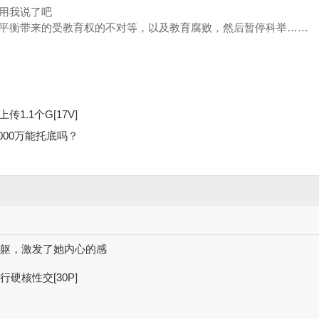
用我说了吧
平衡带来的受教育权的不对等，以及教育腐败，然后暂停科举……
传1.1个G[17V]
000万能托底吗？
身躯，激发了她内心的感
硬核性交[30P]