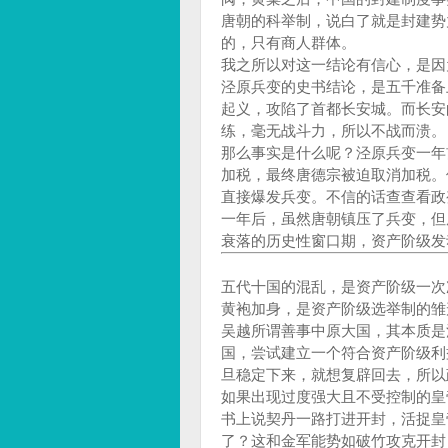
唐朝的科举制，说白了就是封建势
的，只有商人群体。
我之所以对这一结论有信心，是因
泾原兵变的史书结论，是五千准备
起义，攻陷了首都长安城。而长安
练，毫无战斗力，所以不战而溃。
那么事实是什么呢？泾原兵变一年
加税，最终唐德宗被迫取消加税。
直接爆发兵变。不信的话查查看政
一年后，虽然唐朝镇压了兵变，但
衰落的历史性窗口期，资产阶级发
五代十国的混乱，是资产阶级一次
黄袍加身，是资产阶级选举制的雏
吴越所谓善事中原大国，其本质是
国，尝试建立一个符合资产阶级利
旦稳定下来，就想复辟回去，所以
如果出现过度强大且不受控制的皇
书上说契丹一路打进开封，活捉皇
了？这和金军能势如破竹攻克开封