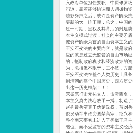
入政府单位担任要职，中原修罗场
冯道，靠着能够协调商人调拨物资
烛影斧声之后，或许是资产阶级找
要新的大一统王朝，总之，中国的
这一时期，皇权及其背后的封建势
本主义模式过渡，社会的主要矛盾
僚资产阶级为首的自由资本主义的
王安石变法的主要内容，就是政府
应的就是过去无监管的自由市场经
的，抵制政府税收和经济政策的资
为，包括但不限于，王小波，方腊
王安石变法在整个人类历史上具备
到清朝的整个中国历史，西方历史
出这一历史框架！！！
宋徽宗打击元祐党人，击溃西夏，
本主义势力决心放手一搏，制造了
赵构带兵清算了伪楚政权，苗刘兵
俊发动军事政变圈禁高宗，绍兴和
整个南宋事实上进入了类似于君主
继位。而不受监管的资本主义经济