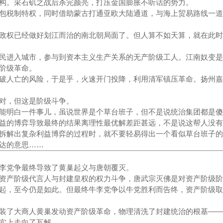
构。采石矶之战后杀完颜亮，打压金国膨胀不听话的势力。
包税制特权，同时借助蒙古打通亚欧大陆通道，与海上贸易路线一道
政权已经做好划江而治的南北朝局面了。但人算不如天算，就在此时
民进入城市，参与到资本主义生产关系的无产阶级工人。江南奴变是
阶级革命。
破人亡的风险，于是乎，火速开门投降，利用清军镇压革命。扬州嘉
对，但这是阶级斗争。
能明白一件事儿，虽说世界是个草台班子，但不是说统治集团都是傻
益的博弈导致最终的结果离理性最优解差距甚远，不是说这帮人没有
拆解出复杂利益博弈的过程时，就不要轻易得出一个看似草台班子的
达的意思……
李党争最终导致了黄巢起义与唐朝覆灭。
资产阶级代言人与封建皇权的权力斗争，唐武宗灭佛是对资产阶级阶
起，至今仍是如此。但最终牛李党争以牛党胜利而告终，资产阶级取
装了大商人黄巢发动资产阶级革命，物理清洗了封建统治的根基——
实上走向了瓦解。