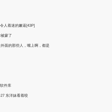
令人着迷的嫩逼[43P]
你被蒙了
在外面的那些人，嘴上啊，都是
的软件库
27 东洋妹看着咬