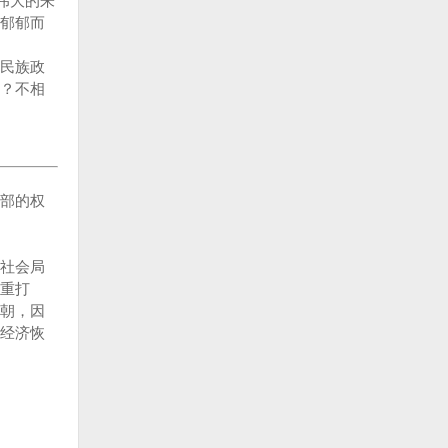
伟大的朱
郁郁而
民族政
？不相
部的权
社会局
重打
朝，因
经济恢