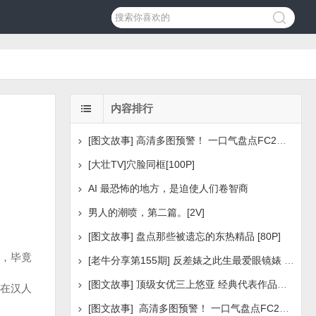
内容排行
[图文故事] 高清多图预警！ 一口气盘点FC2美少女系列之
[大壮TV]穴脸同框[100P]
AI 最恐怖的地方，是迫使人们卷智商
男人的潮喷，第二篇。[2V]
[图文故事] 盘点那些被遗忘的东热精品 [80P]
，毕竟
[老牛分享第155期] 反差婊之此生最爱眼镜婊 [160P]
[图文故事] 顶级女优三上悠亚 经典代表作品盘点 [288P
在汉人
[图文故事] 高清多图预警！ 一口气盘点FC2美少女系列