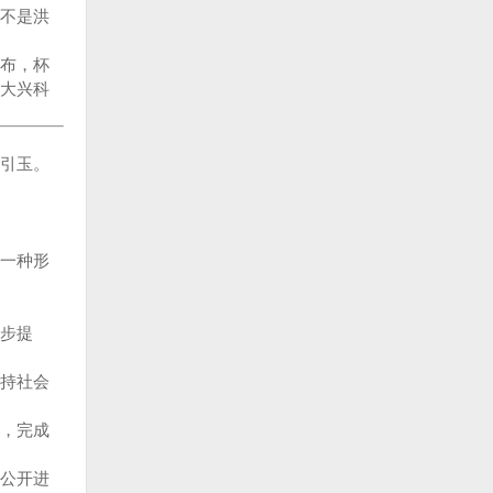
不是洪
布，杯
大兴科
引玉。
一种形
步提
持社会
，完成
公开进