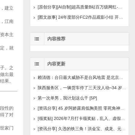
[原创分享][AI自制]超高质量B站百万级网红-河野华粉丝
，建立
[图文故事] 24年度部分FC2作品观影小结 开年王炸后续
，江南
资本主
内容推荐
定，就
内容更新
子。之
做出最
赖清德：台日最大威胁不是台风地震 是北京侵扰胁迫
结果。
陕西服务区，一辆货车停了三天没人动~34 岁司机早已离世
第一次单男，我计划这么干 [5P]
段性的
[资讯分享] 45 岁阿娇露肩低胸美照 零死角神颜瘦身状
得了对
[领奖贴] 2026年7月打卡领奖贴，乱入、虚假领奖禁言，领取
世家门
[资讯分享] 久违的铁三角！洪金宝、成龙、元彪最新合照