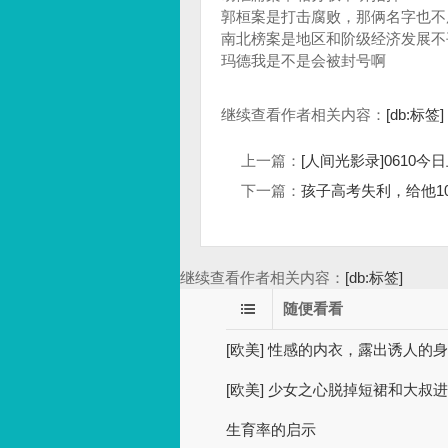
郭桓案是打击腐败，那俩名字也不
南北榜案是地区和阶级经济发展不
玛德我是不是会被封号啊
继续查看作者相关内容：
[db:标签]
上一篇：
[人间光影录]0610今日上
下一篇：
孩子高考失利，给他1
继续查看作者相关内容：
[db:标签]
随便看看
[欧美] 性感的内衣，露出诱人的
[欧美] 少女之心脱掉短裙和大叔进行
生育率的启示