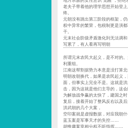
地方宗族的女性意识“觉醒”，拒
老夫子带着他的理学思想开始登上
终。
元朝没有跳出第三阶段的框架，仍
权中异常的繁荣，包税制更是演都
干。
元末社会阶级矛盾激化到无法调和
写累了，有人看再写明朝
所谓元末农民大起义，是不对的。
利重组。
江南这帮割据势力本意是没打算北
明朝改朝换代，如果是农民起义，
面，但事实上完全不是。这就是洪
击，因为这就是他们主导的，这会
为解放战争赢的太快了，建国之时
复后，接着开始了整风反右以及后
洪武朝的几个大案，
空印案就是虚报数据，对应我朝什
蓝玉案是军事天才的失控……
胡惟庸案宰相分权不听指挥……