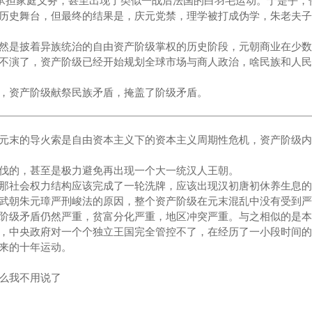
绝承担家庭义务，甚至出现了类似一战后法国的白羽毛运动。于是乎，
历史舞台，但最终的结果是，庆元党禁，理学被打成伪学，朱老夫子
然是披着异族统治的自由资产阶级掌权的历史阶段，元朝商业在少数
不演了，资产阶级已经开始规划全球市场与商人政治，啥民族和人民
，资产阶级献祭民族矛盾，掩盖了阶级矛盾。
元末的导火索是自由资本主义下的资本主义周期性危机，资产阶级内
伐的，甚至是极力避免再出现一个大一统汉人王朝。
那社会权力结构应该完成了一轮洗牌，应该出现汉初唐初休养生息的
武朝朱元璋严刑峻法的原因，整个资产阶级在元末混乱中没有受到严
阶级矛盾仍然严重，贫富分化严重，地区冲突严重。与之相似的是本
，中央政府对一个个独立王国完全管控不了，在经历了一小段时间的
来的十年运动。
么我不用说了