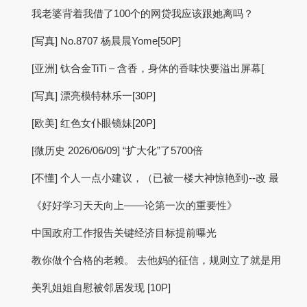
我老婆背着我借了100个的网贷我应该跟她离吗？
[写真] No.8707 杨晨晨Yome[50P]
[亚洲] 钛合金TiTi – 含香，身体的香味快要溢出屏幕[
[写真] 漂亮模特林乐一[30P]
[欧美] 红色女仆眼镜妹[20P]
[微历史 2026/06/09] “扩大化”了5700倍
[不懂] 个人一点小建议，（已被一楼大神惊艳到)--改 最
《好好学习天天向上——论第一次的重要性》
中国政府工作报告关键经济目标提前曝光
教你做个合格的老赖。 去他妈的征信，规则立了就是用
美乳姐姐自慰被邻居发现 [10P]