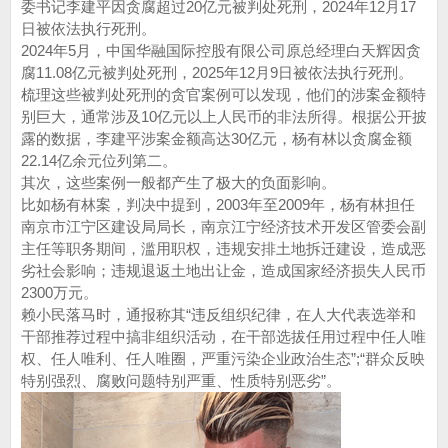
委书记李建平因贪腐超过20亿元被判处死刑，2024年12月17
日被依法执行死刑。
2024年5月，中国华融国际控股有限公司原总经理白天辉因贪
腐11.08亿元被判处死刑，2025年12月9日被依法执行死刑。
梳理这些被判处死刑的贪官案例可以发现，他们的涉案金额特
别巨大，通常涉及10亿元以上人民币的非法所得。根据公开披
露的数据，李建平涉案金额高达30亿元，杨有林以贪腐金额
22.14亿余元位列第二。
其次，这些案例一般都产生了极大的负面影响。
比如杨有林案，判决中提到，2003年至2009年，杨有林担任
南京市江宁区建设局局长，南京江宁经济技术开发区管委会副
主任等职务期间，滥用职权，违规安排土地拆迁建设，造成恶
劣社会影响；违规退返土地出让金，造成国家经济损失人民币
2300万元。
赖小民落马时，通报称其“违反组织纪律，在人大代表选举和
干部推荐过程中搞非组织活动，在干部选拔任用过程中任人唯
权、任人唯利、任人唯圈，严重污染企业政治生态”;“群众反映
特别强烈、腐败问题特别严重、性质特别恶劣”。