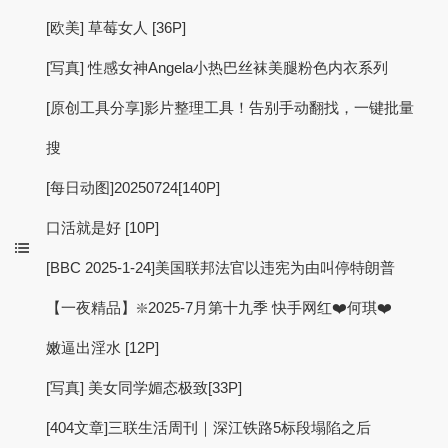
[欧美] 草莓女人 [36P]
[写真] 性感女神Angela小热巴丝袜美腿粉色内衣系列
[原创工具分享]影片整理工具！告别手动翻找，一键批量
搜
[每日动图]20250724[140P]
口活就是好 [10P]
[BBC 2025-1-24]美国联邦法官以违宪为由叫停特朗普
【一夜精品】❇️2025-7月第十九季 快手网红❤️何琪❤️
嫩逼出淫水 [12P]
[写真] 美女同学媚态极致[33P]
[404文章]三联生活周刊｜深江铁路5标段塌陷之后