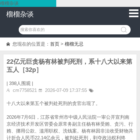
榴榴杂谈
榴榴杂谈
您现在的位置是：
首页
>
榴榴无忌
22亿元巨贪杨有林被判死刑，系十八大以来第
五人［32p］
|
398人围观 |
cm7758521
2026-07-09 17:37:55
十八大以来第五个被判处死刑的贪官出现了。
2026年7月6日，江苏省常州市中级人民法院一审公开宣判南
京经济技术开发区管委会原常务副主任杨有林受贿、贪污、行
贿、挪用公款、滥用职权、洗钱案。杨有林因非法收受财物共
计折合人民币22.14亿余元，被判处死刑，剥夺政治权利终