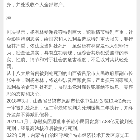
身，并处没收个人全部财产。
￼
判决显示，杨有林受贿数额特别巨大，犯罪情节特别严重，社
会影响特别恶劣，给国家和人民利益造成特别重大损失，罪行
极其严重，依法应当判处死刑。虽然杨有林揭发他人犯罪行
为，经查证属实，具有立功表现，但综合其所犯受贿罪的事
实、性质、情节和对于社会的危害程度，不足以对其从轻处
罚。
从十八大后首例被判处死刑的山西省吕梁市人民政府原副市长
张中生，到杨有林，将这些涉及巨额贪腐，严重损害国家和人
民利益的贪官判处死刑，展现出党对腐败犯罪绝不姑息、零容
忍的态度和决心。
2018年3月，山西省吕梁市原副市长张中生因贪腐10.4亿余元
一审被判处死刑，但二审最终改判为死刑缓期二年执行‌，并终
身监禁不得减刑假释 。‌‌
2021年1月，华融集团原董事长赖小民因贪腐17.88亿元被判处
死刑，经最高法核准后被执行死刑。
022年9月，内蒙古自治区呼和浩特市经济技术开发区原党工