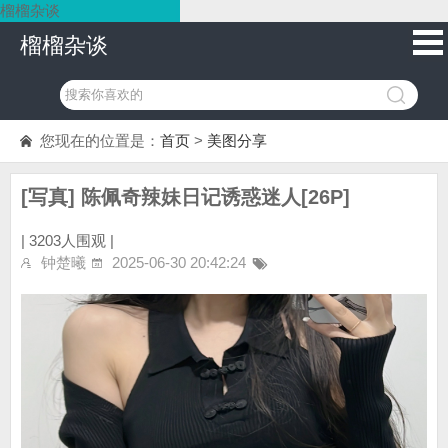
榴榴杂谈
榴榴杂谈
您现在的位置是：
首页
>
美图分享
[写真] 陈佩奇辣妹日记诱惑迷人[26P]
|
3203人围观 |
钟楚曦
2025-06-30 20:42:24