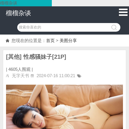
榴榴杂谈
榴榴杂谈
您现在的位置是：
首页
>
美图分享
[其他] 性感骚妹子[21P]
|
4605人围观 |
无字天书
2024-07-16 11:00:21