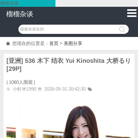
榴榴杂谈
榴榴杂谈
您现在的位置是：
首页
>
美图分享
[亚洲] 536 木下 结衣 Yui Kinoshita 大桥るり
[29P]
|
1060人围观 |
小虾米1990
2026-05-31 20:42:30