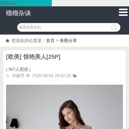
榴榴杂谈
榴榴杂谈
您现在的位置是：
首页
>
美图分享
[欧美] 惊艳美人[25P]
|
967人围观 |
张婉芳
2026-06-01 20:42:26