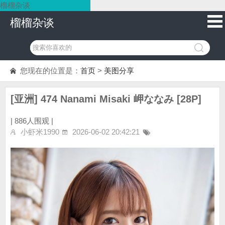
榴榴杂谈
榴榴杂谈
您现在的位置是：
首页
>
美图分享
[亚洲] 474 Nanami Misaki 岬ななみ [28P]
|
886人围观 |
小虾米1990
2026-06-02 20:42:21