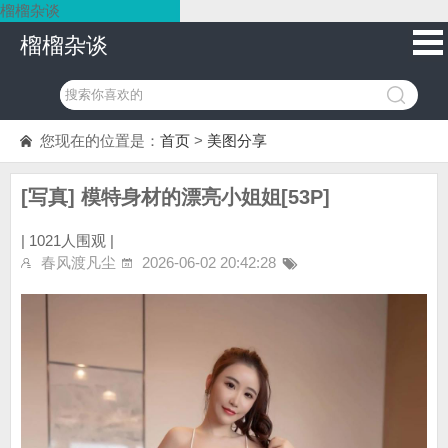
榴榴杂谈
榴榴杂谈
您现在的位置是：
首页
>
美图分享
[写真] 模特身材的漂亮小姐姐[53P]
|
1021人围观 |
春风渡凡尘
2026-06-02 20:42:28