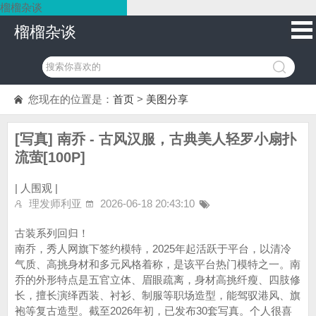
榴榴杂谈
榴榴杂谈
您现在的位置是：
首页
>
美图分享
[写真] 南乔 - 古风汉服，古典美人轻罗小扇扑
流萤[100P]
|
人围观 |
理发师利亚
2026-06-18 20:43:10
古装系列回归！
南乔，秀人网旗下签约模特，2025年起活跃于平台，以清冷
气质、高挑身材和多元风格着称，是该平台热门模特之一。南
乔的外形特点是五官立体、眉眼疏离，身材高挑纤瘦、四肢修
长，擅长演绎西装、衬衫、制服等职场造型，能驾驭港风、旗
袍等复古造型。截至2026年初，已发布30套写真。个人很喜