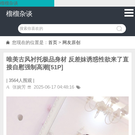
榴榴杂谈
榴榴杂谈
您现在的位置是：
首页
>
网友原创
唯美古风衬托极品身材 反差妹诱惑性欲来了直
接自慰强制高潮[51P]
|
3564人围观 |
张婉芳
2025-06-17 04:48:16