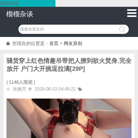
榴榴杂谈
榴榴杂谈
您现在的位置是：
首页
>
网友原创
骚货穿上红色情趣吊带把人撩到欲火焚身.完全
放开 户门大开挑逗拉满[29P]
|
1148人围观 |
张婉芳
2026-06-03 04:48:21