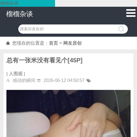
榴榴杂谈
榴榴杂谈
您现在的位置是：
首页
>
网友原创
总有一张米没有看见个[45P]
|
人围观 |
感动的瞬间
2026-06-12 04:50:57