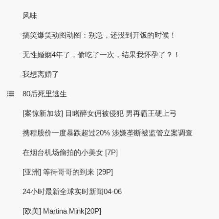
风味
搞笑爆笑动图动图：别急，还没到开饭的时候！
无性婚姻4年了，偷吃了一次，结果我怀孕了？！
我想离婚了
80后死里逃生
[案惊新加坡] 目睹醉女佣被侵犯 男再霸王硬上弓
携程股价一度暴跌超过20% 涉嫌垄断被监管立案调查
在烟台机场偷拍的小美女 [7P]
[亚洲] 等待哥哥的到来 [29P]
24小时最新全球实时新闻04-06
[欧美] Martina Mink[20P]