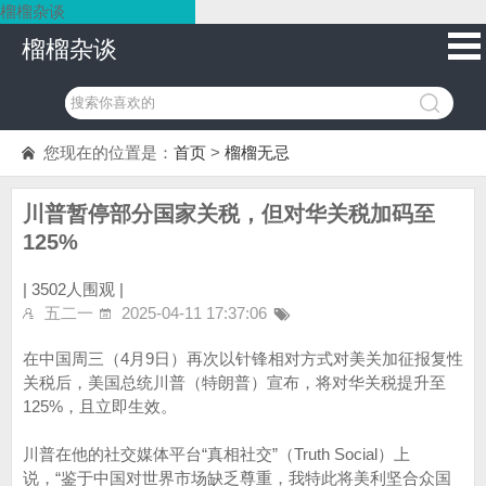
榴榴杂谈
榴榴杂谈
您现在的位置是：
首页
>
榴榴无忌
川普暂停部分国家关税，但对华关税加码至
125%
|
3502人围观 |
五二一
2025-04-11 17:37:06
在中国周三（4月9日）再次以针锋相对方式对美关加征报复性
关税后，美国总统川普（特朗普）宣布，将对华关税提升至
125%，且立即生效。
川普在他的社交媒体平台“真相社交”（Truth Social）上
说，“鉴于中国对世界市场缺乏尊重，我特此将美利坚合众国