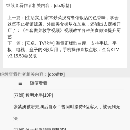
继续查看作者相关内容：
[db:标签]
上一篇：
[生活实用]家常炒菜没有餐馆饭店的色香味，学会
这些不止餐馆饭店、外面美食街尽在加重，还能出去摆摊开
店了：《全套做菜教学视频》视频教学各种美食做法提升厨
艺
下一篇：
[安卓、TV软件] 海量正版歌曲库、支持手机、平
板、电视、盒子的K歌应用，手机操作直接点歌：金音KTV
v3.15.53会员版
继续查看作者相关内容：
[db:标签]
随便看看
[亚洲] 透明水手[19P]
张紫妍被潜规则后自杀！曾同时接待4位客人，被玩到无
法
[亚洲] 这大长腿嘎嘎爽[58P]