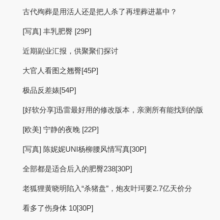
古代殉葬是用活人还是把人杀了再埋葬进墓中？
[写真] 丰乳肥臀 [29P]
近期副业汇报，供聚聚们探讨
大官人看图之翘臀[45P]
极品反差婊[54P]
[好软分享]迅雷最好用的修改版本，亲测所有能找到的版
[欧美] 宁静的夜晚 [22P]
[写真] 陈妮妮UNI杨柳腰风情写真[30P]
全部都是适合后入的肥臀238[30P]
老狐狸黄晓明陷入“杀猪盘”，炮友叶珂要2.7亿天价分
看多了伤身体 10[30P]