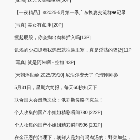
【一夜精品】❇️2025-5月第一季广东换妻交流群❤️记录
[写真] 美女有点胖 [20P]
撅起屁股，你会掏出肉棒插入吗[13P]
饥渴的少妇抓着我鸡巴就往逼里塞，真是淫荡的骚货[11P
[写真] 就是阿朱啊 - 空姐[43P]
[兲朝浮世绘 2025/09/10] 尼泊尔变天了 总理刚刚参
5月31日，星期六简报，每天60秒知天下
联合国大会最新决议：俄罗斯侵略乌克兰！
个人收集的国产小姐姐精彩瞬间780 [222P]
个人收集的国产小姐姐精彩瞬间936 [232P]
在金正恩的治理下，朝鲜人是如何喝肉汤的：野菜加盐，