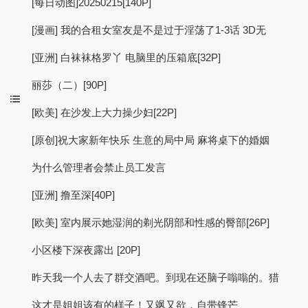
[每日动图]20250215[140P]
[漫画] 我的合租女室友是不是过于淫荡了1-3话 3D无
[亚洲] 白袜袜格罗丫 电脑里的压箱底[32P]
丽莎（二）[90P]
[欧美] 在沙发上大力操少妇[22P]
[原创]祝大家新年快乐 生意的局中局 麻将桌下的婚姻
为什么管理者会禁止员工发言
[亚洲] 撸至深[40P]
[欧美] 室内展示她湿润的剃光阴部和性感的臀部[26P]
小区楼下深夜露出 [20P]
昨天我一个人去了群交酒吧。到现在还脑子嗡嗡的。猎
这才是姐姐该有的样子！又飒又欲，自带锋芒