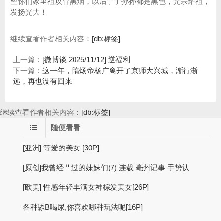
望你们家里祖坟冒黑烟，以后子子孙孙都是黑色，光宗耀祖，
发扬光大！
继续查看作者相关内容：
[db:标签]
上一篇：
[微博谈 2025/11/12] 逆福利
下一篇：
这一年，隋炀帝杨广离开了京师大兴城，渐行渐
远，再也没有回来
继续查看作者相关内容：
[db:标签]
随便看看
[亚洲] 等爱的美女 [30P]
[原创]我曾经艹过的妹妹们(7) 连载 亳州记事 手势认
[欧美] 性感年轻丰满女神棕发美女[26P]
各种舔B喝尿,你喜欢哪种玩法呢[16P]