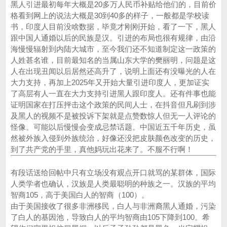
黑人引进最初每年大概是20多万人民币补贴给他们的，目前价
格看到网上的说法大概是30到40多的样子，一般都是学校读
书，印度人目前没啥数据，毕竟才刚刚开始，看了一下，黑人
跟中国人通婚以后的民族是汉。引进的布局也很有规律，由沿
海慢慢辐射到内陆大城市，至今我们还不知道制定这一政策的
人姓甚名谁，目前最知名的当属山东大学的樊丽明，问题是这
人在出现丑闻以后居然还高升了，说明上面还有没曝光的人在
大力支持，再加上2025年又开始大量引进印度人，更加证实
了高层有人一直在大力支持引进黑人跟印度人。还有件事也能
证明国家在打压抨击这个政策的民间人士，在抖音但凡刷到涉
及黑人的视频不是被投诉下架就是点赞数惊人但无一人评论的
怪像。可能以后慢慢会变成忌禁话题。中国近五千年历史，虽
然被外族入侵到外族统治，好像还没把皮肤颜色改变的历史，
到了共产党的手里，真他妈玩出花来了。不服不行啊！
有段话送给回帖中只有立场没有观点开口就骂的某群体，国际
人类学者也确认，汉族是人类最聪明的种族之一。汉族的平均
智商105，高于美国白人的智商（100）。
由于美国接收了很多非洲移民，白人与非洲裔黑人通婚，污染
了白人的基因池，导致白人的平均智商由105下降到100。希