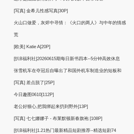
[写真] 金希儿性感写真[30P]
火山口做爱，灰烬中寻情：《火口的两人》与中年的情感
荒
[欧美] Katie A[20P]
[扒B福利社]20260615期每日新书四本--5分钟高效休息
张雪机车在夺冠后自曝出了和国外机车制造业的短板和
[写真] 差点脱了[25P]
今日趣图0610[112P]
老公好狠心,把我绑起来扔到野外[13P]
[写真] 七七娜娜子 - 布莱默顿新春旗袍 [108P]
[扒B福利社]1.21热门最新精品短剧推荐--精选短剧74