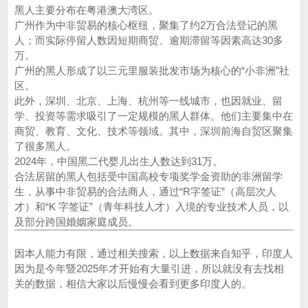
黑人主要分布在粤港澳大湾区。
广州作为中非贸易的核心枢纽，聚集了约2万合法登记的黑
人；而实际停留人数因短期商贸、逾期滞留等因素高达30多
万。
广州的黑人形成了以三元里服装批发市场为核心的“小非洲”社
区。
此外，深圳、北京、上海、杭州等一线城市，也因就业、留
学、投资等需求吸引了一定规模的黑人群体。他们主要集中在
商贸、教育、文化、技术等领域。其中，深圳前海自贸区聚集
了很多黑人。
2024年，中国黑二代婴儿出生人数达到‌31万。
合法居留的黑人包括受中国高校专项奖学金资助的非洲留学
生，从事中非贸易的合法商人，通过“R字签证”（高层次人
才）和“K 字签证”（青年科技人才）入境的专业技术人员，以
及部分跨国婚姻家庭成员。
因本人能力有限，通过相关搜索，以上数据来自知乎，印度人
因为是今年暨2025年才开始有大量引进，所以就没有去找相
关的数据，相信大家以后慢慢会看到更多印度人的。