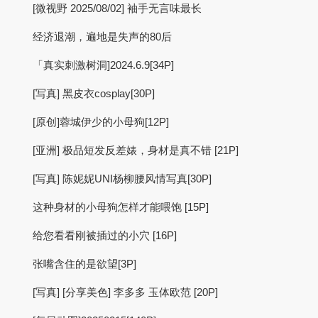
[微视野 2025/08/02] 袖手无言味最长
经济退潮，遍地是失声的80后
「真实刺激树洞]2024.6.9[34P]
[写真] 黑皮衣cosplay[30P]
[原创]蓉城伊少的小母狗[12P]
[亚洲] 极品短发反差婊，身材是真不错 [21P]
[写真] 陈妮妮UNI杨柳腰风情写真[30P]
这种身材的小母狗怎样才能喂饱 [15P]
给您看看刚被插过的小穴 [16P]
张嘴含住的是欲望[3P]
[写真] [分享美色] 李多多 玉体欧范 [20P]