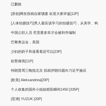
已删除
[原创]网友投稿自家骚妻 欢迎大家评鉴[12P]
[人体拍摄技巧]男人最应该学习的拍摄技巧，从美学、构
中国公职人员 究竟要多坏才会被剥夺编制
巴黎奥运会，美国
少妇的奶子和逼看着还可以[23P]
欲壑难填[11P]
特朗普周三晚抵北京 拟就伊朗问题向习近平施压
[欧美] Aleksandrina[20P]
个人收集的国外小姐姐精彩瞬间1450 [335P]
[亚洲] YUZUK [20P]