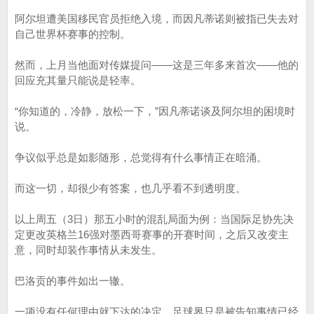
阿尔坦遭美国移民官员拒绝入境，而因凡蒂诺则被指已失去对
自己世界杯赛事的控制。
然而，上月当他面对传媒提问——这是三年多来首次——他的
回应充其量只能说是轻率。
“你知道的，冷静，放松一下，”因凡蒂诺谈及阿尔坦的困境时
说。
争议似乎总是如影随形，总觉得有什么事情正在暗涌。
而这一切，却很少有答案，也几乎看不到透明度。
以上周五（3日）那五小时的混乱局面为例：当国际足协先决
定更改英格兰16强对墨西哥赛事的开赛时间，之后又改变主
意，同时却装作事情从未发生。
巴洛贡的事件如出一辙。
一项没有任何理由就下达的决定。足球界只是被告知事情已经