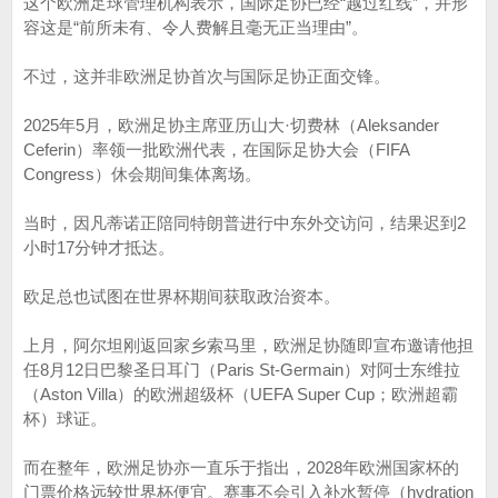
这个欧洲足球管理机构表示，国际足协已经“越过红线”，并形
容这是“前所未有、令人费解且毫无正当理由”。
不过，这并非欧洲足协首次与国际足协正面交锋。
2025年5月，欧洲足协主席亚历山大·切费林（Aleksander
Ceferin）率领一批欧洲代表，在国际足协大会（FIFA
Congress）休会期间集体离场。
当时，因凡蒂诺正陪同特朗普进行中东外交访问，结果迟到2
小时17分钟才抵达。
欧足总也试图在世界杯期间获取政治资本。
上月，阿尔坦刚返回家乡索马里，欧洲足协随即宣布邀请他担
任8月12日巴黎圣日耳门（Paris St-Germain）对阿士东维拉
（Aston Villa）的欧洲超级杯（UEFA Super Cup；欧洲超霸
杯）球证。
而在整年，欧洲足协亦一直乐于指出，2028年欧洲国家杯的
门票价格远较世界杯便宜。赛事不会引入补水暂停（hydration