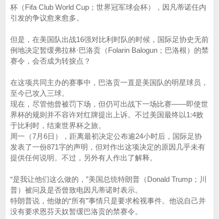
杯（Fifa Club World Cup；世界冠军球会杯），因凡蒂诺任内
引发的争议愈来愈多。
但是，在美国队出战16强对比利时队的时候，国际足协史无前
例地决定暂缓弗拉林·巴洛贡（Folarin Balogun；巴洛根）的禁
赛令，会否成为转捩点？
在这项共同主办的赛事中，巴洛贡一直是美国队的明星球员，
至今已攻入三球。
现在，尽管他曾被罚下场，但仍可出战下一场比赛——即使世
界杯的规则并不容许对红牌提出上诉。不过美国最终以1:4败
于比利时，结束世界杯之旅。
周一（7月6日），距离最初决定公布逾24小时后，国际足协
发表了一份871字的声明，但对作出这项决定的原因几乎未有
提供任何说明。不过，另外有人作出了解释。
“是我让他们这么做的，”美国总统特朗普（Donald Trump；川
普）被问及是否曾致电因凡蒂诺时表示。
特朗普说，他做的“所有”事情只是要求检视事件。他说自己并
没有要求恩芬天奴暂缓巴洛贡的禁赛令。