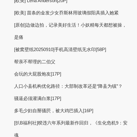
[欧美] Lena Anderson[20P]
[欧美] 苗条的金发少女乔斯林用玻璃假阳具插入她紧
[原创]边做边拍，记录美好生活！小妖精每天都想被操，
是痛
[被窝壁纸20250910]手机高清壁纸无水印[58P]
帮亲不帮理的二伯父
会玩的大屁股炮友[17P]
人口小县机构优化路径：大部制改革还是“降县为镇”？
骚逼必须灌满白浆[17P]
多毛少妇自掰骚屄，被大鸡巴插入[16P]
[扒B福利社]暌违六年系列最新作回归，《生化危机9：安
魂