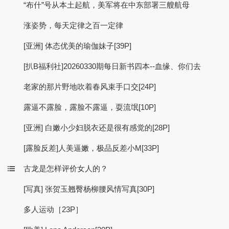
“布什”号从本土起航，美军将在中东部署三艘航母
涨姿势，每天定律之百一定律
[亚洲] 体态优美的瑜伽妹子[39P]
[扒B福利社]20260330期每日新书四本--血缘、你们去
老家的那片野地吹着春风束手口交[24P]
露逼不露脸，露脸不露逼，耍流氓[10P]
[亚洲] 白嫩小少妇脱衣还是很有感觉的[28P]
[露脸反差]人美逼嫩，极品反差小M[33P]
古龙是怎样评价女人的？
[写真] 张贺玉翘臀杨柳腰风情写真[30P]
多人运动［23P］