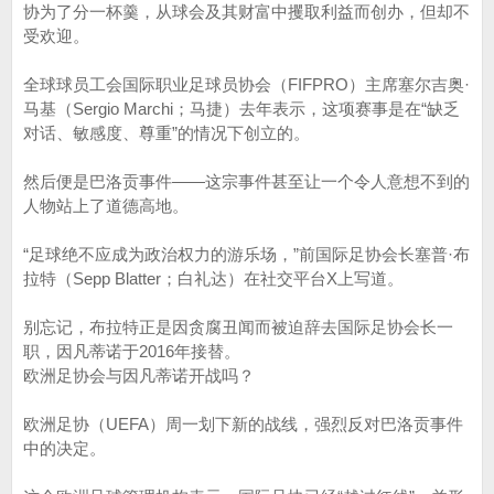
协为了分一杯羹，从球会及其财富中攫取利益而创办，但却不
受欢迎。
全球球员工会国际职业足球员协会（FIFPRO）主席塞尔吉奥·
马基（Sergio Marchi；马捷）去年表示，这项赛事是在“缺乏
对话、敏感度、尊重”的情况下创立的。
然后便是巴洛贡事件——这宗事件甚至让一个令人意想不到的
人物站上了道德高地。
“足球绝不应成为政治权力的游乐场，”前国际足协会长塞普·布
拉特（Sepp Blatter；白礼达）在社交平台X上写道。
别忘记，布拉特正是因贪腐丑闻而被迫辞去国际足协会长一
职，因凡蒂诺于2016年接替。
欧洲足协会与因凡蒂诺开战吗？
欧洲足协（UEFA）周一划下新的战线，强烈反对巴洛贡事件
中的决定。