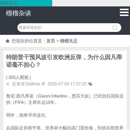
榴榴杂谈
榴榴杂谈
您现在的位置是：
首页
>
榴榴无忌
特朗普干预风波引发欧洲反弹，为什么因凡蒂
诺毫不担心？
|
359人围观 |
史泰龙Stallone
2026-07-09 17:37:20
詹尼·因凡蒂诺（Gianni Infantino，恩芬天奴）已经担任国际足
协（FIFA）主席长达10年。
明年，他将寻求连任。
从国际足协和平奖、世界杯大幅抬高门票价格，到俱乐部世界